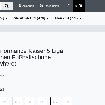
Anmelden
Registrieren
0
0
24)
SPORTARTEN (476)
MARKEN (772)
rformance Kaiser 5 Liga
nen Fußballschuhe
wht/rot
84676
1/3