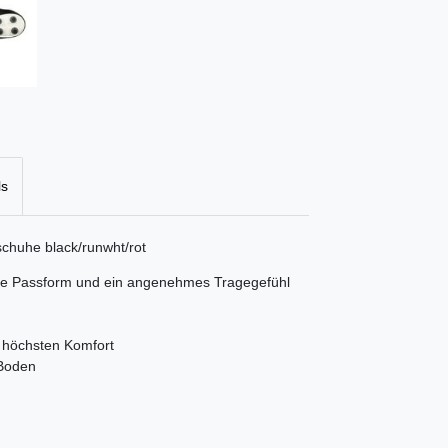
ls
chuhe black/runwht/rot
male Passform und ein angenehmes Tragegefühl
d höchsten Komfort
 Boden