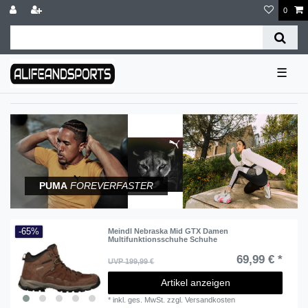
0
☰
PUMA
FOREVERFASTER
-65%
Meindl Nebraska Mid GTX Damen
Multifunktionsschuhe Schuhe
69,99 € *
UVP 199,99 €
Artikel anzeigen
*
inkl. ges. MwSt.
zzgl.
Versandkosten