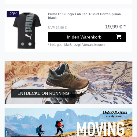
-20%
Puma ESS Logo Lab Tee T-Shirt Herren puma
black
19,99 € *
UVP 24,99 €
In den Warenkorb
*
inkl. ges. MwSt.
zzgl.
Versandkosten
ENTDECKE ON RUNNING