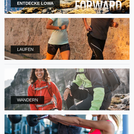
ENTDECKE LOWA
LAUFEN
WANDERN