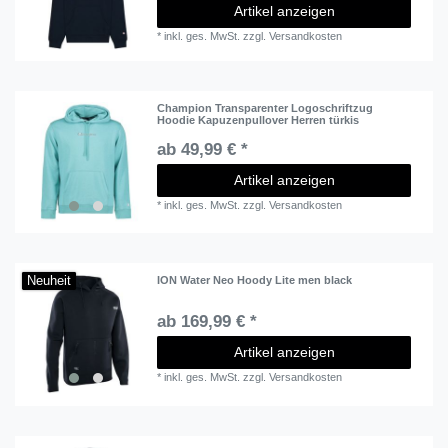
Artikel anzeigen
*
inkl. ges. MwSt.
zzgl.
Versandkosten
Champion Transparenter Logoschriftzug
Hoodie Kapuzenpullover Herren türkis
ab 49,99 € *
Artikel anzeigen
*
inkl. ges. MwSt.
zzgl.
Versandkosten
Neuheit
ION Water Neo Hoody Lite men black
ab 169,99 € *
Artikel anzeigen
*
inkl. ges. MwSt.
zzgl.
Versandkosten