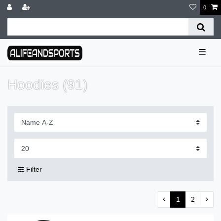
0
☰
Hoodies (91)
Filter
1
2