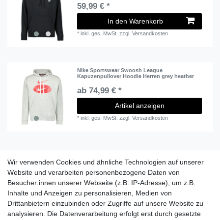
59,99 € *
In den Warenkorb
*
inkl. ges. MwSt.
zzgl.
Versandkosten
Nike Sportswear Swoosh League
Kapuzenpullover Hoodie Herren grey heather
ab 74,99 € *
Artikel anzeigen
*
inkl. ges. MwSt.
zzgl.
Versandkosten
1
2
Wir verwenden Cookies und ähnliche Technologien auf unserer
Website und verarbeiten personenbezogene Daten von
Besucher:innen unserer Webseite (z.B. IP-Adresse), um z.B.
Lieferzeit etwa 1 bis 3 Werktage
Inhalte und Anzeigen zu personalisieren, Medien von
Drittanbietern einzubinden oder Zugriffe auf unsere Website zu
Versand mit DHL
analysieren. Die Datenverarbeitung erfolgt erst durch gesetzte