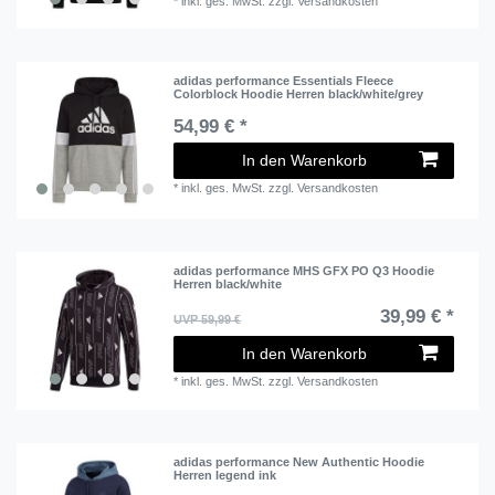
*
inkl. ges. MwSt.
zzgl.
Versandkosten
adidas performance Essentials Fleece
Colorblock Hoodie Herren black/white/grey
54,99 € *
In den Warenkorb
*
inkl. ges. MwSt.
zzgl.
Versandkosten
adidas performance MHS GFX PO Q3 Hoodie
Herren black/white
39,99 € *
UVP 59,99 €
In den Warenkorb
*
inkl. ges. MwSt.
zzgl.
Versandkosten
adidas performance New Authentic Hoodie
Herren legend ink