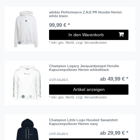
adidas Performance Z.N.E PR Hoodie Herren
white blanc
99,99 € *
In den Warenkorb
*
inkl. ges. MwSt.
zzgl.
Versandkosten
Champion Legacy Jacquardpaspel Hoodie
Kapuzenpullover Herren white/black
ab 49,99 € *
UVP 69,99 €
Artikel anzeigen
*
inkl. ges. MwSt.
zzgl.
Versandkosten
Champion Little Logo Hooded Sweatshirt
Kapuzenpullover Herren navy
ab 29,99 € *
UVP 59,99 €