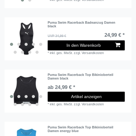
Puma Swim Racerback Badeanzug Damen
black
24,99 € *
UVP 34,99 €
In den Warenkorb
*
inkl. ges. MwSt.
zzgl.
Versandkosten
Puma Swim Racerback Top Bikinioberteil
Damen black
ab 24,99 € *
Artikel anzeigen
*
inkl. ges. MwSt.
zzgl.
Versandkosten
Puma Swim Racerback Top Bikinioberteil
Damen energy blue