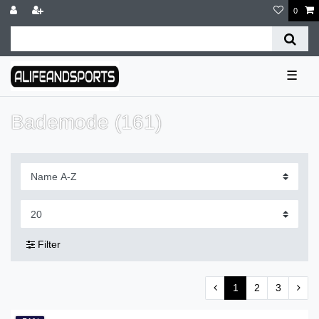
0
☰
Bademode (161)
Filter
1
2
3