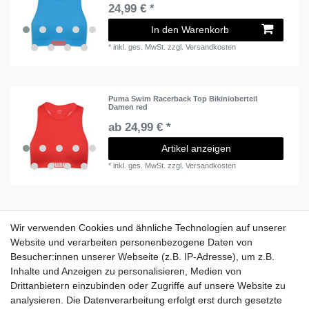
24,99 € *
In den Warenkorb
*
inkl. ges. MwSt.
zzgl.
Versandkosten
Puma Swim Racerback Top Bikinioberteil
Damen red
ab 24,99 € *
Artikel anzeigen
*
inkl. ges. MwSt.
zzgl.
Versandkosten
1
2
3
Wir verwenden Cookies und ähnliche Technologien auf unserer
Website und verarbeiten personenbezogene Daten von
Besucher:innen unserer Webseite (z.B. IP-Adresse), um z.B.
Lieferzeit etwa 1 bis 3 Werktage
Inhalte und Anzeigen zu personalisieren, Medien von
Drittanbietern einzubinden oder Zugriffe auf unsere Website zu
Versand mit DHL
analysieren. Die Datenverarbeitung erfolgt erst durch gesetzte