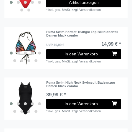
Artikel anzeigen
*
inkl. ges. MwSt.
zzgl.
Versandkosten
Puma Swim Formst Triangle Top Bikinioberteil
Damen black combo
14,99 € *
UVP 19,99 €
In den Warenkorb
*
inkl. ges. MwSt.
zzgl.
Versandkosten
Puma Swim High Neck Swimsuit Badeanzug
Damen black combo
39,99 € *
In den Warenkorb
*
inkl. ges. MwSt.
zzgl.
Versandkosten