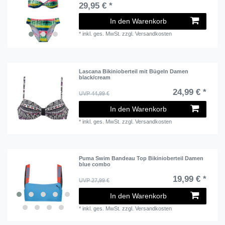
29,95 € *
In den Warenkorb
*
inkl. ges. MwSt.
zzgl.
Versandkosten
Lascana Bikinioberteil mit Bügeln Damen
black/cream
24,99 € *
UVP 44,99 €
In den Warenkorb
*
inkl. ges. MwSt.
zzgl.
Versandkosten
Puma Swim Bandeau Top Bikinioberteil Damen
blue combo
19,99 € *
UVP 27,99 €
In den Warenkorb
*
inkl. ges. MwSt.
zzgl.
Versandkosten