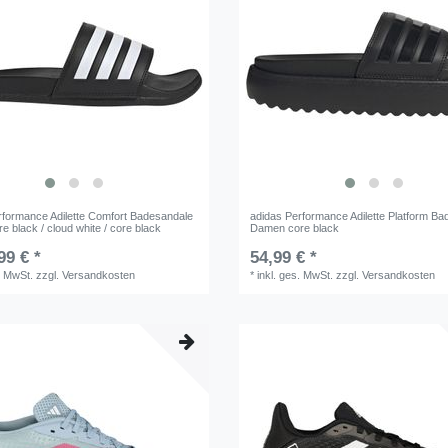
rformance Adilette Comfort Badesandale
adidas Performance Adilette Platform B
e black / cloud white / core black
Damen core black
99 € *
54,99 € *
. MwSt.
zzgl.
Versandkosten
*
inkl. ges. MwSt.
zzgl.
Versandkosten