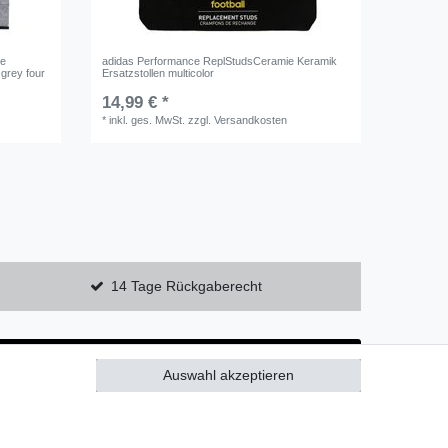
ie
adidas Performance ReplStudsCeramie Keramik
 grey four
Ersatzstollen multicolor
14,99 € *
*
inkl. ges. MwSt.
zzgl.
Versandkosten
14 Tage Rückgaberecht
Auswahl akzeptieren
Alle akzeptieren