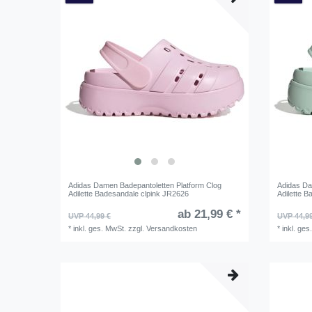
Adidas Damen Badepantoletten Platform Clog
Adidas Da
Adilette Badesandale clpink JR2626
Adilette 
ab 21,99 € *
UVP 44,99 €
UVP 44,9
*
inkl. ges. MwSt.
zzgl.
Versandkosten
*
inkl. ges