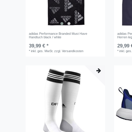
adidas Performance Branded Must Have
adidas Pe
Handtuch black / white
Herren le
39,99 € *
29,99 
*
inkl. ges. MwSt.
zzgl.
Versandkosten
*
inkl. ges