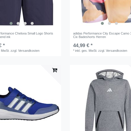
rformance Chelsea Small Logo Shorts
adidas Performance City Escape Camo 3
gend ink
Cix Badeshorts Herren
€ *
44,99 € *
. MwSt.
zzgl.
Versandkosten
*
inkl. ges. MwSt.
zzgl.
Versandkosten