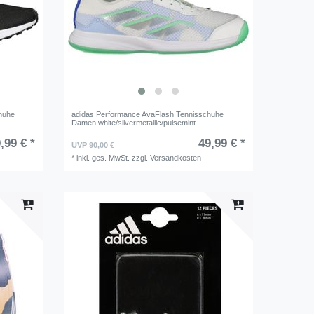
chuhe
adidas Performance AvaFlash Tennisschuhe
Damen white/silvermetallic/pulsemint
,99 € *
49,99 € *
UVP 90,00 €
*
inkl. ges. MwSt.
zzgl.
Versandkosten