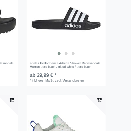
adesandale
adidas Performance Adilette Shower Badesandale
Herren core black / cloud white / core black
ab 29,99 € *
*
inkl. ges. MwSt.
zzgl.
Versandkosten