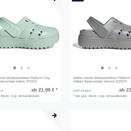
men Badepantoletten Platform Clog
Adidas Damen Badepantoletten Platform
Badesandale halmin JR2625
Adilette Badesandale silvermt JQ9879
ab 21,99 € *
ab 21
9 €
UVP 44,99 €
. MwSt.
zzgl.
Versandkosten
*
inkl. ges. MwSt.
zzgl.
Versandkosten