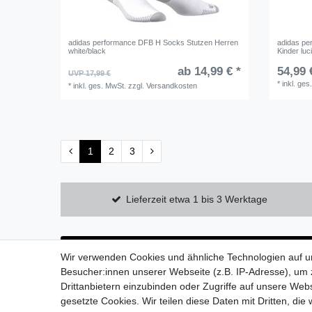
adidas performance DFB H Socks Stutzen Herren
adidas pe
white/black
Kinder luc
ab 14,99 € *
54,99 
UVP 17,99 €
*
inkl. ges
*
inkl. ges. MwSt.
zzgl.
Versandkosten
1
2
3
Lieferzeit etwa 1 bis 3 Werktage
Wir verwenden Cookies und ähnliche Technologien auf 
Besucher:innen unserer Webseite (z.B. IP-Adresse), um z
Drittanbietern einzubinden oder Zugriffe auf unsere Webs
gesetzte Cookies. Wir teilen diese Daten mit Dritten, die