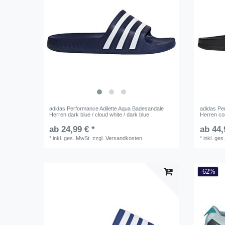
adidas Performance Adilette Aqua Badesandale
adidas Pe
Herren dark blue / cloud white / dark blue
Herren cor
ab 24,99 € *
ab 44,
*
inkl. ges. MwSt.
zzgl.
Versandkosten
*
inkl. ges
-62%