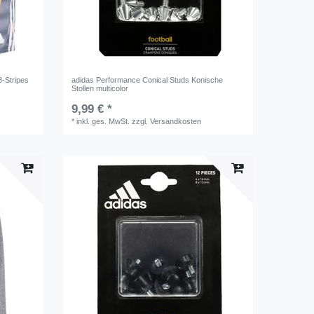
-Stripes
adidas Performance Conical Studs Konische
Stollen multicolor
9,99 € *
*
inkl. ges. MwSt.
zzgl.
Versandkosten