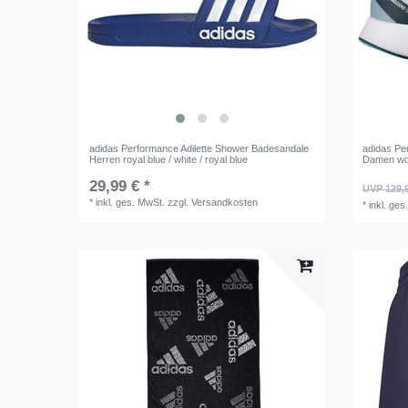
adidas Performance Adilette Shower Badesandale
adidas Pe
Herren royal blue / white / royal blue
Damen won
29,99 € *
UVP 129,
*
inkl. ges. MwSt.
zzgl.
Versandkosten
*
inkl. ges