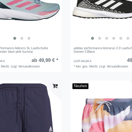
rformance Adizero SL Laufschuhe
adidas performance Astrarun 2.0 Laufs
der blue/ pink fuchsia
Damen CBlack
ab 49,99 € *
49
99 €
UVP 99,99 €
. MwSt.
zzgl.
Versandkosten
*
inkl. ges. MwSt.
zzgl.
Versandkosten
Neuheit