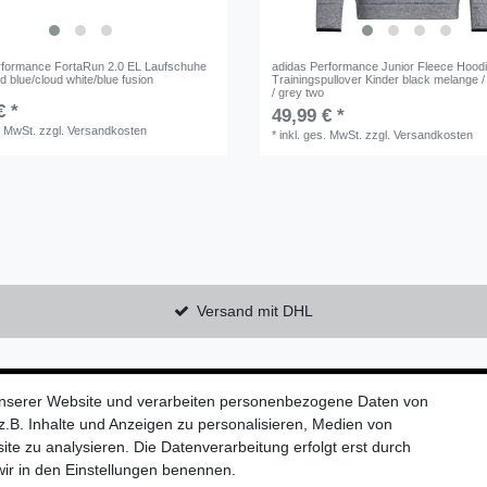
rformance FortaRun 2.0 EL Laufschuhe
adidas Performance Junior Fleece Hood
id blue/cloud white/blue fusion
Trainingspullover Kinder black melange /
/ grey two
€ *
49,99 € *
. MwSt.
zzgl.
Versandkosten
*
inkl. ges. MwSt.
zzgl.
Versandkosten
Versand mit DHL
Kontaktieren Sie uns!
unserer Website und verarbeiten personenbezogene Daten von
.B. Inhalte und Anzeigen zu personalisieren, Medien von
ite zu analysieren. Die Datenverarbeitung erfolgt erst durch
 wir in den Einstellungen benennen.