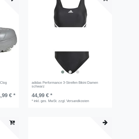
 Clog
adidas Performance 3-Streifen Bikini Damen
schwarz
,99 € *
44,99 € *
*
inkl. ges. MwSt.
zzgl.
Versandkosten