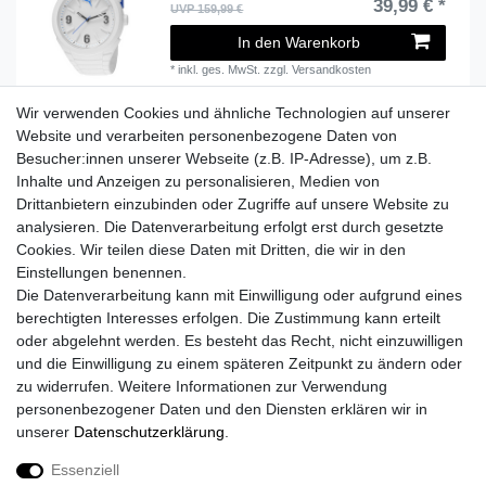
39,99 € *
UVP 159,99 €
In den Warenkorb
*
inkl. ges. MwSt.
zzgl.
Versandkosten
Wir verwenden Cookies und ähnliche Technologien auf unserer
Website und verarbeiten personenbezogene Daten von
Besucher:innen unserer Webseite (z.B. IP-Adresse), um z.B.
Lieferzeit etwa 1 bis 3 Werktage
Inhalte und Anzeigen zu personalisieren, Medien von
Drittanbietern einzubinden oder Zugriffe auf unsere Website zu
Versand mit DHL
analysieren. Die Datenverarbeitung erfolgt erst durch gesetzte
14 Tage Rückgaberecht
Cookies. Wir teilen diese Daten mit Dritten, die wir in den
Einstellungen benennen.
Die Datenverarbeitung kann mit Einwilligung oder aufgrund eines
berechtigten Interesses erfolgen. Die Zustimmung kann erteilt
Kontaktieren Sie uns!
oder abgelehnt werden. Es besteht das Recht, nicht einzuwilligen
und die Einwilligung zu einem späteren Zeitpunkt zu ändern oder
zu widerrufen. Weitere Informationen zur Verwendung
personenbezogener Daten und den Diensten erklären wir in
Widerrufs­recht
Widerrufs­formular
Impressum
unserer
Daten­schutz­erklärung
.
Essenziell