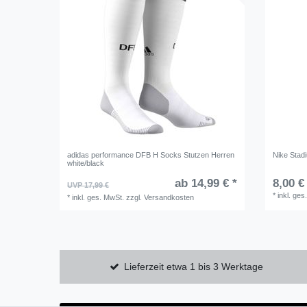
adidas performance DFB H Socks Stutzen Herren
Nike Stad
white/black
ab 14,99 € *
8,00 €
UVP 17,99 €
*
inkl. ges
*
inkl. ges. MwSt.
zzgl.
Versandkosten
Lieferzeit etwa 1 bis 3 Werktage