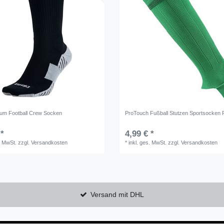
ium Football Crew Socken
ProTouch Fußball Stutzen Sportsocken
 *
4,99 € *
. MwSt.
zzgl.
Versandkosten
*
inkl. ges. MwSt.
zzgl.
Versandkosten
Versand mit DHL