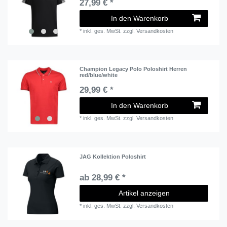
27,99 € *
In den Warenkorb
*
inkl. ges. MwSt.
zzgl.
Versandkosten
Champion Legacy Polo Poloshirt Herren
red/blue/white
29,99 € *
In den Warenkorb
*
inkl. ges. MwSt.
zzgl.
Versandkosten
JAG Kollektion Poloshirt
ab 28,99 € *
Artikel anzeigen
*
inkl. ges. MwSt.
zzgl.
Versandkosten