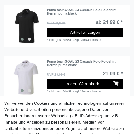
Puma teamGOAL 23 Casuals Polo Poloshirt
Herren puma black
ab 24,99 € *
UVP 29,99 €
Artikel anzeigen
*
inkl. ges. MwSt.
zzgl.
Versandkosten
Puma teamGOAL 23 Casuals Polo Poloshirt
Herren puma white
21,99 € *
UVP 29,99 €
In den Warenkorb
*
inkl. ges. MwSt.
zzgl.
Versandkosten
Wir verwenden Cookies und ähnliche Technologien auf unserer
Website und verarbeiten personenbezogene Daten von
Besucher:innen unserer Webseite (z.B. IP-Adresse), um z.B.
Lieferzeit etwa 1 bis 3 Werktage
Inhalte und Anzeigen zu personalisieren, Medien von
Drittanbietern einzubinden oder Zugriffe auf unsere Website zu
Versand mit DHL