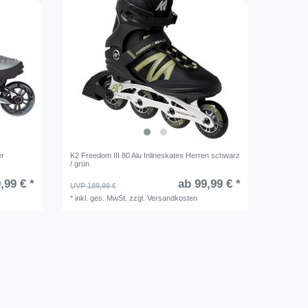
er
K2 Freedom III 80 Alu Inlineskates Herren schwarz
/ grün
,99 € *
ab 99,99 € *
UVP 189,99 €
*
inkl. ges. MwSt.
zzgl.
Versandkosten