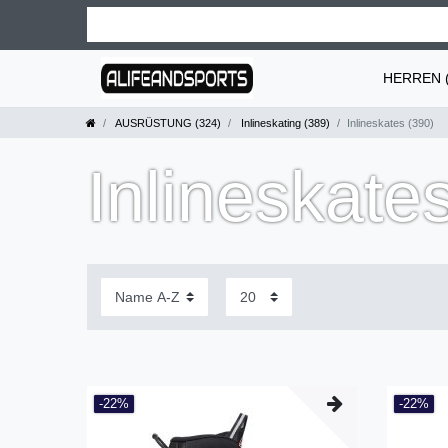
HERREN (
AUSRÜSTUNG (324)
Inlineskating (389)
Inlineskates (390)
Inlineskate
-22%
-22%