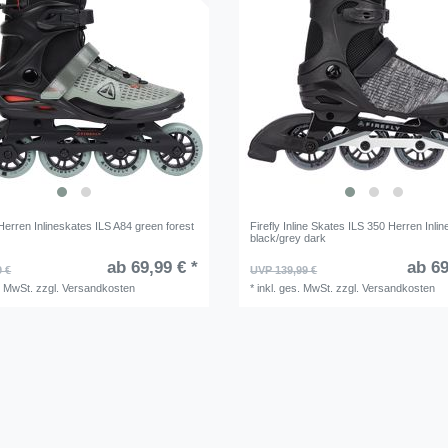
erren Inlineskates ILS A84 green forest
Firefly Inline Skates ILS 350 Herren Inlin
black/grey dark
ab 69,99 € *
ab 69
9 €
UVP 139,99 €
. MwSt.
zzgl.
Versandkosten
*
inkl. ges. MwSt.
zzgl.
Versandkosten