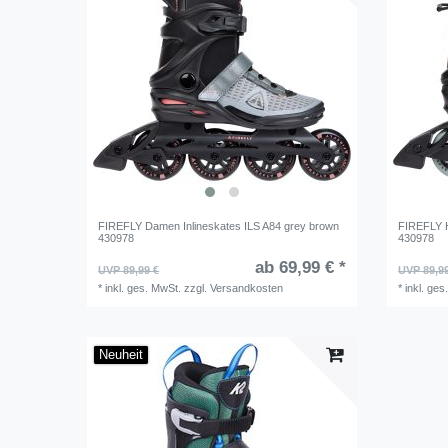
FIREFLY Damen Inlineskates ILS A84 grey brown
FIREFLY H
430978
430978
ab 69,99 € *
UVP 89,99 €
UVP 89,9
*
inkl. ges. MwSt.
zzgl.
Versandkosten
*
inkl. ges
Neuheit