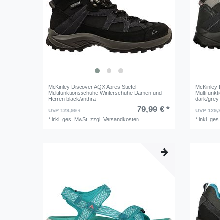
McKinley Discover AQX Apres Stiefel
McKinley 
Multifunktionsschuhe Winterschuhe Damen und
Multifunk
Herren black/anthra
dark/grey l
79,99 € *
UVP 129,99 €
UVP 129,
*
inkl. ges. MwSt.
zzgl.
Versandkosten
*
inkl. ges