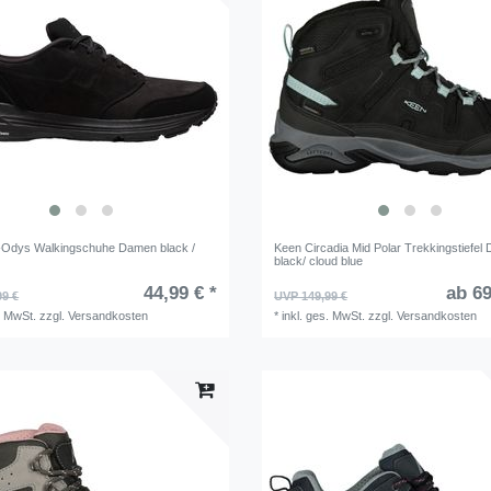
-Odys Walkingschuhe Damen black /
Keen Circadia Mid Polar Trekkingstiefel
black/ cloud blue
44,99 € *
ab 69
99 €
UVP 149,99 €
. MwSt.
zzgl.
Versandkosten
*
inkl. ges. MwSt.
zzgl.
Versandkosten