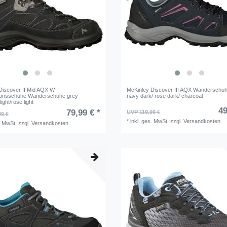
Discover II Mid AQX W
McKinley Discover III AQX Wandersch
tionsschuhe Wanderschuhe grey
navy dark/ rose dark/ charcoal
ight/rose light
49
79,99 € *
UVP 119,99 €
99 €
*
inkl. ges. MwSt.
zzgl.
Versandkosten
. MwSt.
zzgl.
Versandkosten