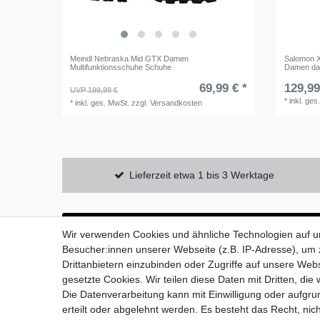
Meindl Nebraska Mid GTX Damen
Salomon 
Multifunktionsschuhe Schuhe
Damen dar
69,99 € *
129,99
UVP 199,99 €
*
inkl. ges
*
inkl. ges. MwSt.
zzgl.
Versandkosten
Lieferzeit etwa 1 bis 3 Werktage
Wir verwenden Cookies und ähnliche Technologien auf 
Besucher:innen unserer Webseite (z.B. IP-Adresse), um z
Drittanbietern einzubinden oder Zugriffe auf unsere Webs
gesetzte Cookies. Wir teilen diese Daten mit Dritten, die
Die Datenverarbeitung kann mit Einwilligung oder aufgru
Widerrufs­recht
erteilt oder abgelehnt werden. Es besteht das Recht, nich