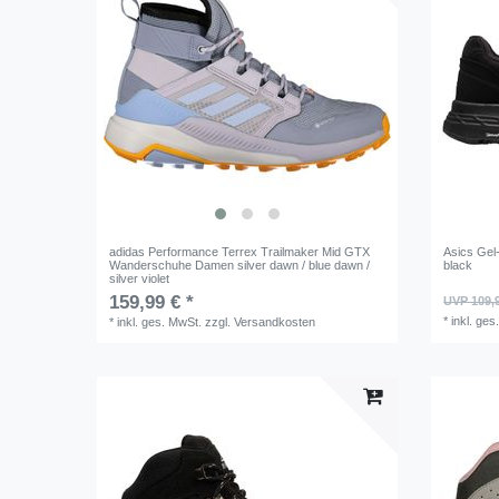
adidas Performance Terrex Trailmaker Mid GTX
Asics Gel
Wanderschuhe Damen silver dawn / blue dawn /
black
silver violet
159,99 € *
UVP 109,
*
inkl. ges
*
inkl. ges. MwSt.
zzgl.
Versandkosten