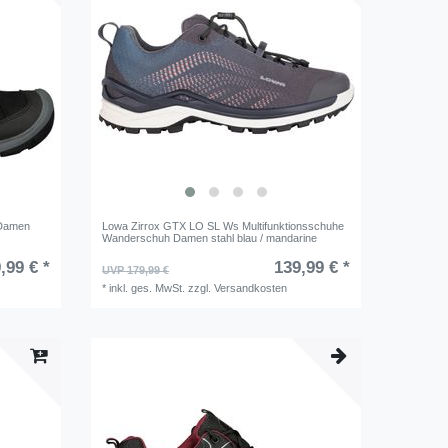
 Damen
Lowa Zirrox GTX LO SL Ws Multifunktionsschuhe
Wanderschuh Damen stahl blau / mandarine
,99 € *
139,99 € *
UVP 179,99 €
*
inkl. ges. MwSt.
zzgl.
Versandkosten