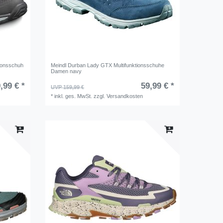
ionsschuh
Meindl Durban Lady GTX Multifunktionsschuhe
Damen navy
,99 € *
59,99 € *
UVP 159,99 €
*
inkl. ges. MwSt.
zzgl.
Versandkosten