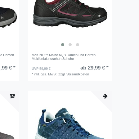
uhe Damen
McKINLEY Maine AQB Damen und Herren
Multifunktionsschuh Schuhe
,99 € *
ab 29,99 € *
UVP 59,99 €
*
inkl. ges. MwSt.
zzgl.
Versandkosten