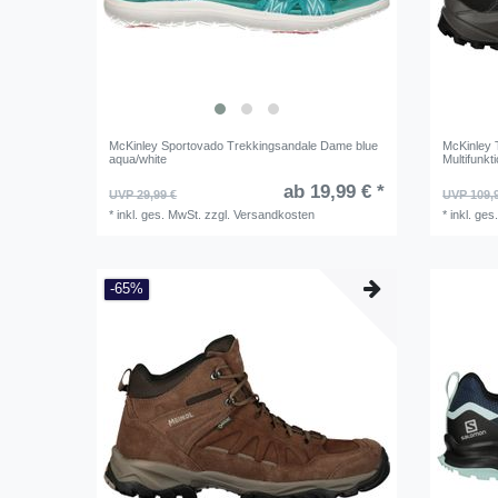
McKinley Sportovado Trekkingsandale Dame blue
McKinley 
aqua/white
Multifunk
ab 19,99 € *
UVP 29,99 €
UVP 109,
*
inkl. ges. MwSt.
zzgl.
Versandkosten
*
inkl. ges
-65%