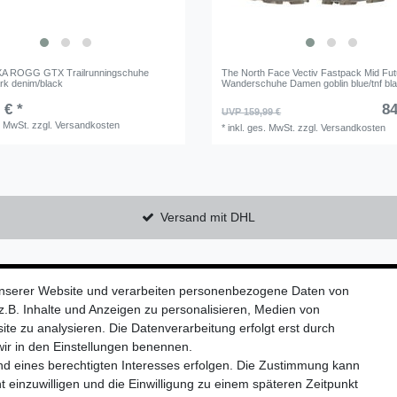
XA ROGG GTX Trailrunningschuhe
The North Face Vectiv Fastpack Mid Futu
k denim/black
Wanderschuhe Damen goblin blue/tnf bl
 € *
84
UVP 159,99 €
. MwSt.
zzgl.
Versandkosten
*
inkl. ges. MwSt.
zzgl.
Versandkosten
Versand mit DHL
Kontaktieren Sie uns!
unserer Website und verarbeiten personenbezogene Daten von
.B. Inhalte und Anzeigen zu personalisieren, Medien von
ite zu analysieren. Die Datenverarbeitung erfolgt erst durch
 wir in den Einstellungen benennen.
nd eines berechtigten Interesses erfolgen. Die Zustimmung kann
Widerrufs­formular
Impressum
Daten­schutz­erklärung
A
t einzuwilligen und die Einwilligung zu einem späteren Zeitpunkt