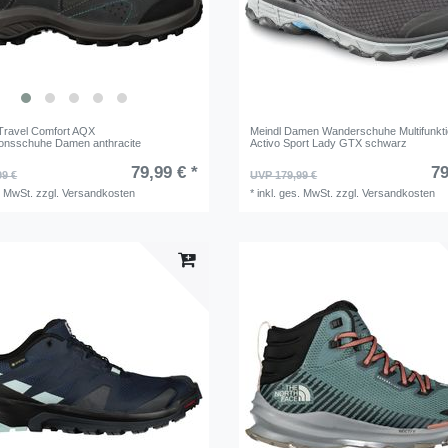
Travel Comfort AQX
Meindl Damen Wanderschuhe Multifunkt
tionsschuhe Damen anthracite
Activo Sport Lady GTX schwarz
79,99 € *
79
99 €
UVP 179,99 €
. MwSt.
zzgl.
Versandkosten
*
inkl. ges. MwSt.
zzgl.
Versandkosten