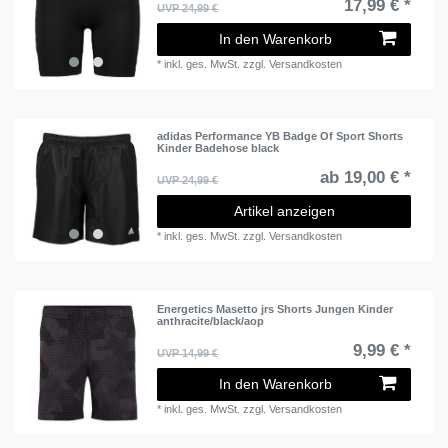
17,99 € *
UVP 24,99 €
In den Warenkorb
*
inkl. ges. MwSt.
zzgl.
Versandkosten
adidas Performance YB Badge Of Sport Shorts
Kinder Badehose black
ab 19,00 € *
UVP 24,99 €
Artikel anzeigen
*
inkl. ges. MwSt.
zzgl.
Versandkosten
Energetics Masetto jrs Shorts Jungen Kinder
anthracite/black/aop
9,99 € *
UVP 14,99 €
In den Warenkorb
*
inkl. ges. MwSt.
zzgl.
Versandkosten