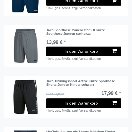
In den Warenkorb
*
inkl. ges. MwSt.
zzgl.
Versandkosten
Jako Sporthose Manchester 2.0 Kurze
Sporthose Jungen steingrau
13,99 € *
In den Warenkorb
*
inkl. ges. MwSt.
zzgl.
Versandkosten
Jako Trainingsshort Active Kurze Sporthose
Shorts Jungen Kinder schwarz
17,99 € *
UVP 24,99 €
In den Warenkorb
*
inkl. ges. MwSt.
zzgl.
Versandkosten
McKinley Uwapo gls Shorts Mädchen Kinder