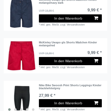
melange/navy dark
9,99 € *
UVP 19,99 €
In den Warenkorb
*
inkl. ges. MwSt.
zzgl.
Versandkosten
McKinley Uwapo gls Shorts Mädchen Kinder
melange/red
9,99 € *
UVP 19,99 €
In den Warenkorb
*
inkl. ges. MwSt.
zzgl.
Versandkosten
Nike Bike Swoosh Print Shorts Leggings Kinder
black/white/grey
27,99 € *
In den Warenkorb
*
inkl. ges. MwSt.
zzgl.
Versandkosten