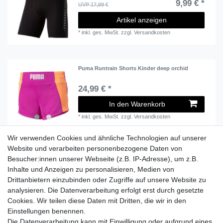
9,99 € *
UVP 17,99 €
Artikel anzeigen
*
inkl. ges. MwSt.
zzgl.
Versandkosten
Puma Runtrain Shorts Kinder deep orchid
24,99 € *
In den Warenkorb
*
inkl. ges. MwSt.
zzgl.
Versandkosten
Wir verwenden Cookies und ähnliche Technologien auf unserer
Website und verarbeiten personenbezogene Daten von
Besucher:innen unserer Webseite (z.B. IP-Adresse), um z.B.
Lieferzeit etwa 1 bis 3 Werktage
Inhalte und Anzeigen zu personalisieren, Medien von
Drittanbietern einzubinden oder Zugriffe auf unsere Website zu
Versand mit DHL
analysieren. Die Datenverarbeitung erfolgt erst durch gesetzte
14 Tage Rückgaberecht
Cookies. Wir teilen diese Daten mit Dritten, die wir in den
Einstellungen benennen.
Die Datenverarbeitung kann mit Einwilligung oder aufgrund eines