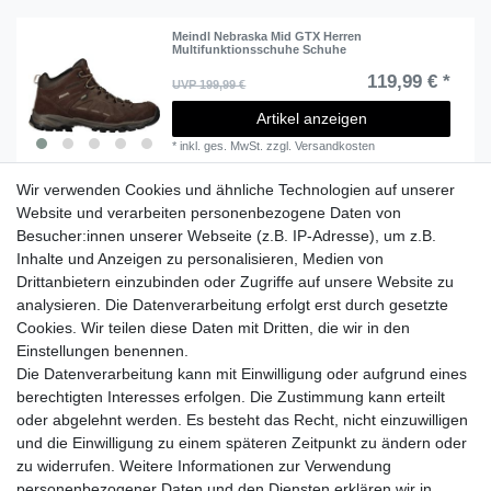
Meindl Nebraska Mid GTX Herren
Multifunktionsschuhe Schuhe
119,99 € *
UVP 199,99 €
Artikel anzeigen
*
inkl. ges. MwSt.
zzgl.
Versandkosten
Wir verwenden Cookies und ähnliche Technologien auf unserer
Website und verarbeiten personenbezogene Daten von
Besucher:innen unserer Webseite (z.B. IP-Adresse), um z.B.
Lieferzeit etwa 1 bis 3 Werktage
Inhalte und Anzeigen zu personalisieren, Medien von
Drittanbietern einzubinden oder Zugriffe auf unsere Website zu
Versand mit DHL
analysieren. Die Datenverarbeitung erfolgt erst durch gesetzte
14 Tage Rückgaberecht
Cookies. Wir teilen diese Daten mit Dritten, die wir in den
Einstellungen benennen.
Die Datenverarbeitung kann mit Einwilligung oder aufgrund eines
berechtigten Interesses erfolgen. Die Zustimmung kann erteilt
Kontaktieren Sie uns!
oder abgelehnt werden. Es besteht das Recht, nicht einzuwilligen
und die Einwilligung zu einem späteren Zeitpunkt zu ändern oder
zu widerrufen. Weitere Informationen zur Verwendung
personenbezogener Daten und den Diensten erklären wir in