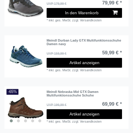
79,99 € *
UVP 179,99 €
In den Warenkorb
*
inkl. ges. MwSt.
zzgl.
Versandkosten
Meindl Durban Lady GTX Multifunktionsschuhe
Damen navy
59,99 € *
UVP 159,99 €
Artikel anzeigen
*
inkl. ges. MwSt.
zzgl.
Versandkosten
-65%
Meindl Nebraska Mid GTX Damen
Multifunktionsschuhe Schuhe
69,99 € *
UVP 199,99 €
Artikel anzeigen
*
inkl. ges. MwSt.
zzgl.
Versandkosten