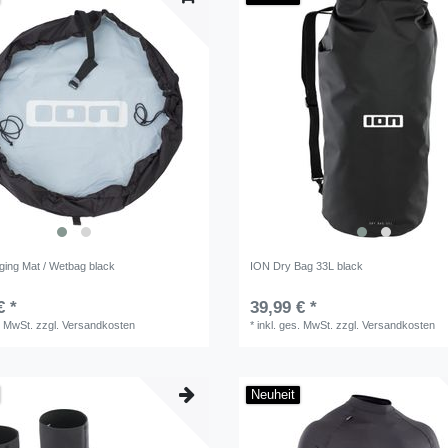
ing Mat / Wetbag black
ION Dry Bag 33L black
€ *
39,99 € *
. MwSt.
zzgl.
Versandkosten
*
inkl. ges. MwSt.
zzgl.
Versandkosten
Neuheit