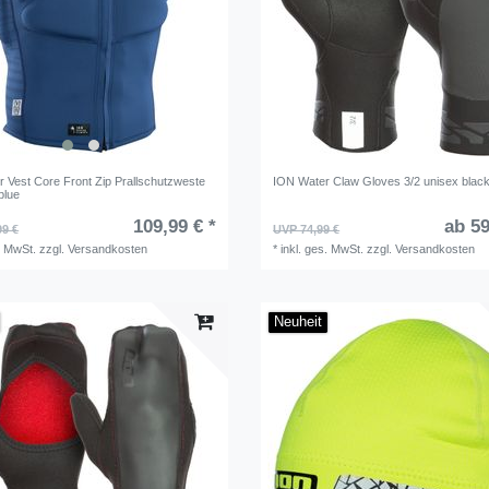
r Vest Core Front Zip Prallschutzweste
ION Water Claw Gloves 3/2 unisex blac
blue
109,99 € *
ab 59
99 €
UVP 74,99 €
. MwSt.
zzgl.
Versandkosten
*
inkl. ges. MwSt.
zzgl.
Versandkosten
Neuheit