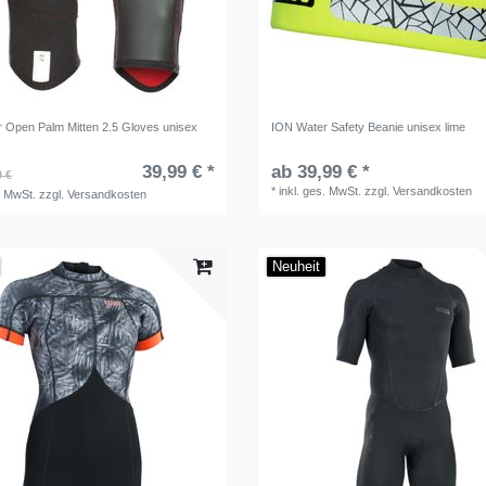
 Open Palm Mitten 2.5 Gloves unisex
ION Water Safety Beanie unisex lime
39,99 € *
ab 39,99 € *
9 €
*
inkl. ges. MwSt.
zzgl.
Versandkosten
. MwSt.
zzgl.
Versandkosten
Neuheit