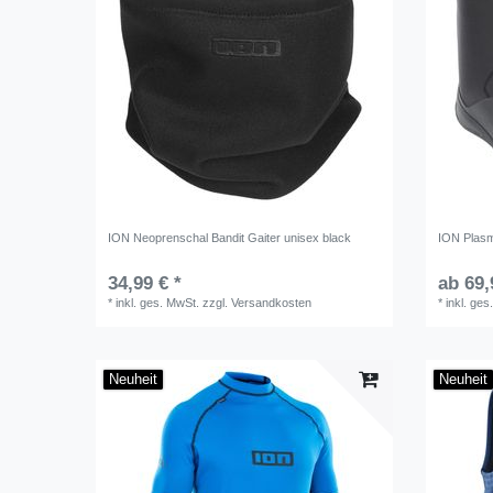
ION Neoprenschal Bandit Gaiter unisex black
ION Plasm
34,99 € *
ab 69,
*
inkl. ges. MwSt.
zzgl.
Versandkosten
*
inkl. ges
Neuheit
Neuheit