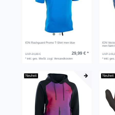
ION Rashguard Promo T-Shirt men blue
ION Vecto
men faint-
29,99 € *
UVP 34,99 €
UVP 149,
*
inkl. ges. MwSt.
zzgl.
Versandkosten
*
inkl. ges
Neuheit
Neuheit