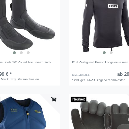
a Boots 3/2 Round Toe unisex black
ION Rashguard Promo Longsleeve men 
99 € *
ab 29
UVP 39,99 €
. MwSt.
zzgl.
Versandkosten
*
inkl. ges. MwSt.
zzgl.
Versandkosten
Neuheit