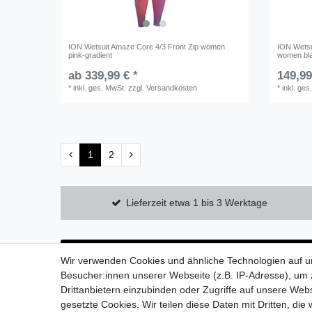
ION Wetsuit Amaze Core 4/3 Front Zip women
ION Wetsu
pink-gradient
women bla
ab 339,99 € *
149,99
*
inkl. ges. MwSt.
zzgl.
Versandkosten
*
inkl. ges
1
2
Lieferzeit etwa 1 bis 3 Werktage
Wir verwenden Cookies und ähnliche Technologien auf 
Besucher:innen unserer Webseite (z.B. IP-Adresse), um z
Drittanbietern einzubinden oder Zugriffe auf unsere Webs
gesetzte Cookies. Wir teilen diese Daten mit Dritten, die