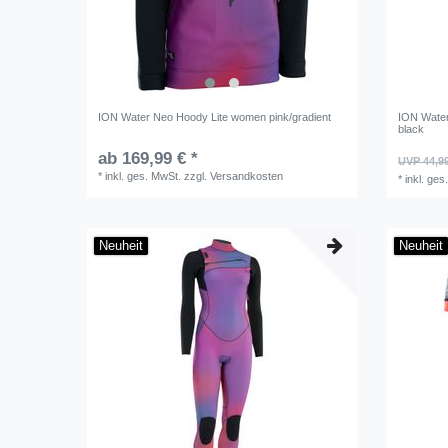
ION Water Neo Hoody Lite women pink/gradient
ION Water
black
ab 169,99 € *
UVP 44,9
*
inkl. ges. MwSt.
zzgl.
Versandkosten
*
inkl. ges
Neuheit
Neuheit