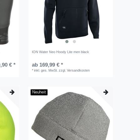
k
ION Water Neo Hoody Lite men black
,90 € *
ab 169,99 € *
*
inkl. ges. MwSt.
zzgl.
Versandkosten
Neuheit