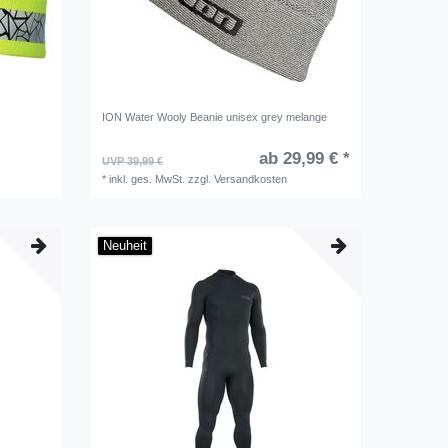
ION Water Wooly Beanie unisex grey melange
ab 29,99 € *
UVP 39,99 €
*
inkl. ges. MwSt.
zzgl.
Versandkosten
Neuheit