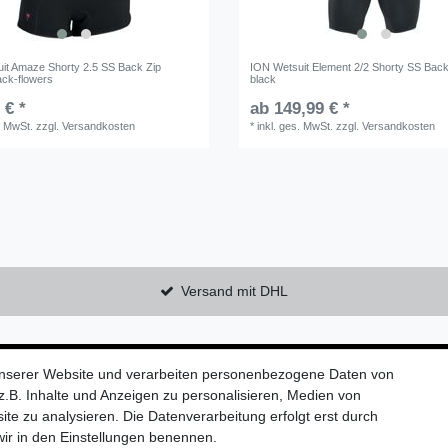
it Amaze Shorty 2.5 SS Back Zip
ION Wetsuit Element 2/2 Shorty SS Bac
ck-flowers
black
 € *
ab 149,99 € *
. MwSt.
zzgl.
Versandkosten
*
inkl. ges. MwSt.
zzgl.
Versandkosten
Versand mit DHL
Kontaktieren Sie uns!
unserer Website und verarbeiten personenbezogene Daten von
.B. Inhalte und Anzeigen zu personalisieren, Medien von
ite zu analysieren. Die Datenverarbeitung erfolgt erst durch
 wir in den Einstellungen benennen.