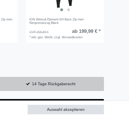
k Zip men
ION Wetsuit Element 5/4 Back Zip men
Neoprenanzug Black
ab 199,99 € *
UVP 259,99 €
*
inkl. ges. MwSt.
zzgl.
Versandkosten
14 Tage Rückgaberecht
Auswahl akzeptieren
Alle akzeptieren