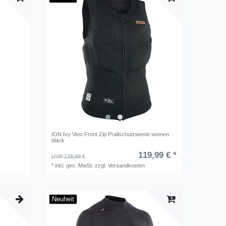
ION Ivy Vest Front Zip Prallschutzweste women
black
119,99 € *
UVP 129,99 €
*
inkl. ges. MwSt.
zzgl.
Versandkosten
Neuheit