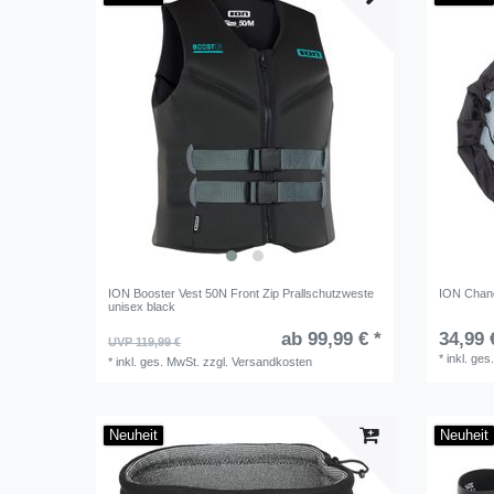
ION Booster Vest 50N Front Zip Prallschutzweste
ION Chang
unisex black
ab 99,99 € *
34,99 
UVP 119,99 €
*
inkl. ges
*
inkl. ges. MwSt.
zzgl.
Versandkosten
Neuheit
Neuheit