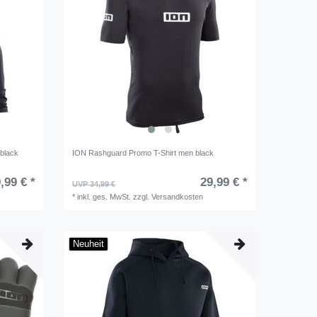
black
ION Rashguard Promo T-Shirt men black
,99 € *
29,99 € *
UVP 34,99 €
*
inkl. ges. MwSt.
zzgl.
Versandkosten
Neuheit