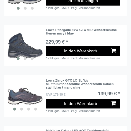
Artikel anzeigen
*
inkl. ges. MwSt.
zzgl.
Versandkosten
Lowa Renegade EVO GTX MID Wanderschuhe
Herren navy / blue
229,99 € *
In den Warenkorb
*
inkl. ges. MwSt.
zzgl.
Versandkosten
Lowa Zirrox GTX LO SL Ws
Multifunktionsschuhe Wanderschuh Damen
stahl blau / mandarine
139,99 € *
UVP 179,99 €
In den Warenkorb
*
inkl. ges. MwSt.
zzgl.
Versandkosten
McKinley Kalana MID AQX Trekkingstiefel