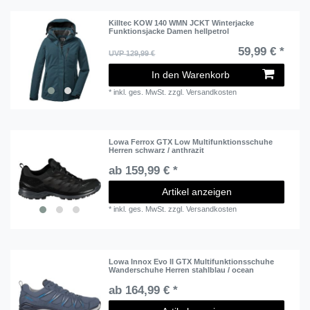
Killtec KOW 140 WMN JCKT Winterjacke
Funktionsjacke Damen hellpetrol
59,99 € *
UVP 129,99 €
In den Warenkorb
*
inkl. ges. MwSt.
zzgl.
Versandkosten
Lowa Ferrox GTX Low Multifunktionsschuhe
Herren schwarz / anthrazit
ab 159,99 € *
Artikel anzeigen
*
inkl. ges. MwSt.
zzgl.
Versandkosten
Lowa Innox Evo II GTX Multifunktionsschuhe
Wanderschuhe Herren stahlblau / ocean
ab 164,99 € *