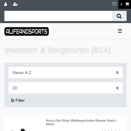
0
☰
Wandern & Bergtouren (614)
Filter
Asics Gel-Odys Walkingschuhe Damen black /
black