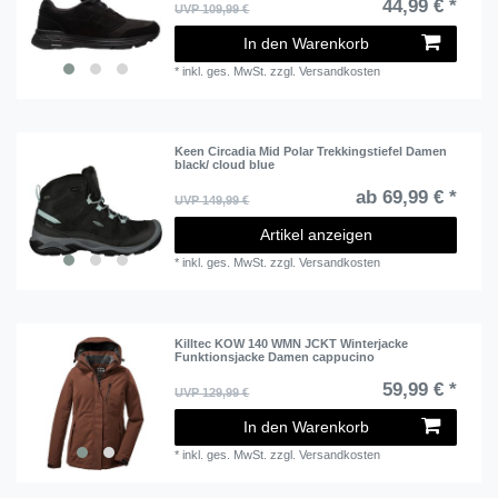
44,99 € *
UVP 109,99 €
In den Warenkorb
*
inkl. ges. MwSt.
zzgl.
Versandkosten
Keen Circadia Mid Polar Trekkingstiefel Damen
black/ cloud blue
ab 69,99 € *
UVP 149,99 €
Artikel anzeigen
*
inkl. ges. MwSt.
zzgl.
Versandkosten
Killtec KOW 140 WMN JCKT Winterjacke
Funktionsjacke Damen cappucino
59,99 € *
UVP 129,99 €
In den Warenkorb
*
inkl. ges. MwSt.
zzgl.
Versandkosten