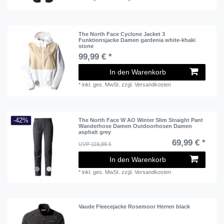
The North Face Cyclone Jacket 3
Funktionsjacke Damen gardenia white-khaki
stone
99,99 € *
In den Warenkorb
*
inkl. ges. MwSt.
zzgl.
Versandkosten
-42%
The North Face W AO Winter Slim Straight Pant
Wanderhose Damen Outdoorhosen Damen
asphalt grey
69,99 € *
UVP 119,99 €
In den Warenkorb
*
inkl. ges. MwSt.
zzgl.
Versandkosten
Vaude Fleecejacke Rosemoor Herren black