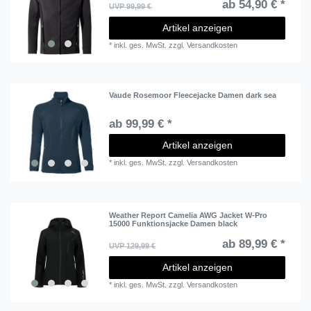
ab 54,90 € *
UVP 99,99 €
Artikel anzeigen
*
inkl. ges. MwSt.
zzgl.
Versandkosten
Vaude Rosemoor Fleecejacke Damen dark sea
ab 99,99 € *
Artikel anzeigen
*
inkl. ges. MwSt.
zzgl.
Versandkosten
Weather Report Camelia AWG Jacket W-Pro
15000 Funktionsjacke Damen black
ab 89,99 € *
UVP 129,99 €
Artikel anzeigen
*
inkl. ges. MwSt.
zzgl.
Versandkosten