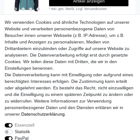
Artikel anzeigen
*
inkl. ges. MwSt.
zzgl.
Versandkosten
Wir verwenden Cookies und ähnliche Technologien auf unserer
Website und verarbeiten personenbezogene Daten von
Besucher:innen unserer Webseite (z.B. IP-Adresse), um z.B.
Lieferzeit etwa 1 bis 3 Werktage
Inhalte und Anzeigen zu personalisieren, Medien von
Drittanbietern einzubinden oder Zugriffe auf unsere Website zu
Versand mit DHL
analysieren. Die Datenverarbeitung erfolgt erst durch gesetzte
14 Tage Rückgaberecht
Cookies. Wir teilen diese Daten mit Dritten, die wir in den
Einstellungen benennen.
Die Datenverarbeitung kann mit Einwilligung oder aufgrund eines
berechtigten Interesses erfolgen. Die Zustimmung kann erteilt
Kontaktieren Sie uns!
oder abgelehnt werden. Es besteht das Recht, nicht einzuwilligen
und die Einwilligung zu einem späteren Zeitpunkt zu ändern oder
zu widerrufen. Weitere Informationen zur Verwendung
personenbezogener Daten und den Diensten erklären wir in
Widerrufs­recht
Widerrufs­formular
Impressum
unserer
Daten­schutz­erklärung
.
Essenziell
Daten­schutz­erklärung
AGB
Kontakt
Statistik
PayPal