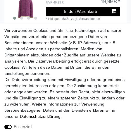
19,99 € *
UVP 49,99 €
In den Warenkorb
*
inkl. ges. MwSt.
zzgl.
Versandkosten
Wir verwenden Cookies und ähnliche Technologien auf unserer
Website und verarbeiten personenbezogene Daten von
Besucher:innen unserer Webseite (z.B. IP-Adresse), um z.B.
Lieferzeit etwa 1 bis 3 Werktage
Inhalte und Anzeigen zu personalisieren, Medien von
Drittanbietern einzubinden oder Zugriffe auf unsere Website zu
Versand mit DHL
analysieren. Die Datenverarbeitung erfolgt erst durch gesetzte
14 Tage Rückgaberecht
Cookies. Wir teilen diese Daten mit Dritten, die wir in den
Einstellungen benennen.
Die Datenverarbeitung kann mit Einwilligung oder aufgrund eines
berechtigten Interesses erfolgen. Die Zustimmung kann erteilt
Kontaktieren Sie uns!
oder abgelehnt werden. Es besteht das Recht, nicht einzuwilligen
und die Einwilligung zu einem späteren Zeitpunkt zu ändern oder
zu widerrufen. Weitere Informationen zur Verwendung
personenbezogener Daten und den Diensten erklären wir in
Widerrufs­recht
Widerrufs­formular
Impressum
unserer
Daten­schutz­erklärung
.
Essenziell