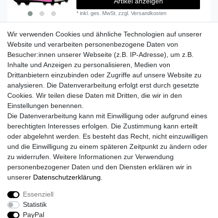
Artikel anzeigen
*
inkl. ges. MwSt.
zzgl.
Versandkosten
Wir verwenden Cookies und ähnliche Technologien auf unserer
Website und verarbeiten personenbezogene Daten von
Besucher:innen unserer Webseite (z.B. IP-Adresse), um z.B.
Lieferzeit etwa 1 bis 3 Werktage
Inhalte und Anzeigen zu personalisieren, Medien von
Drittanbietern einzubinden oder Zugriffe auf unsere Website zu
Versand mit DHL
analysieren. Die Datenverarbeitung erfolgt erst durch gesetzte
14 Tage Rückgaberecht
Cookies. Wir teilen diese Daten mit Dritten, die wir in den
Einstellungen benennen.
Die Datenverarbeitung kann mit Einwilligung oder aufgrund eines
berechtigten Interesses erfolgen. Die Zustimmung kann erteilt
Kontaktieren Sie uns!
oder abgelehnt werden. Es besteht das Recht, nicht einzuwilligen
und die Einwilligung zu einem späteren Zeitpunkt zu ändern oder
zu widerrufen. Weitere Informationen zur Verwendung
personenbezogener Daten und den Diensten erklären wir in
Widerrufs­recht
Widerrufs­formular
Impressum
unserer
Daten­schutz­erklärung
.
Essenziell
Daten­schutz­erklärung
AGB
Kontakt
Statistik
PayPal