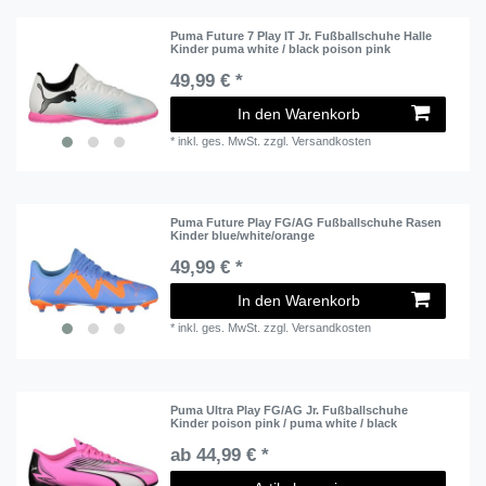
Puma Future 7 Play IT Jr. Fußballschuhe Halle
Kinder puma white / black poison pink
49,99 € *
In den Warenkorb
*
inkl. ges. MwSt.
zzgl.
Versandkosten
Puma Future Play FG/AG Fußballschuhe Rasen
Kinder blue/white/orange
49,99 € *
In den Warenkorb
*
inkl. ges. MwSt.
zzgl.
Versandkosten
Puma Ultra Play FG/AG Jr. Fußballschuhe
Kinder poison pink / puma white / black
ab 44,99 € *