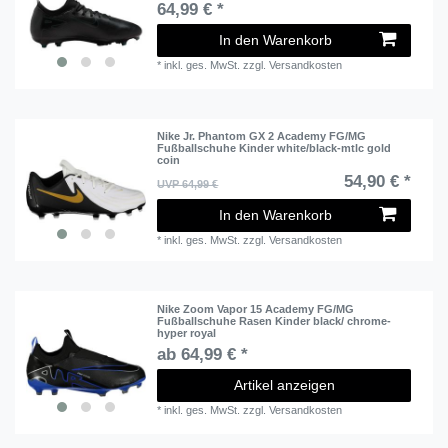
64,99 € *
In den Warenkorb
*
inkl. ges. MwSt.
zzgl.
Versandkosten
Nike Jr. Phantom GX 2 Academy FG/MG
Fußballschuhe Kinder white/black-mtlc gold
coin
54,90 € *
UVP 64,99 €
In den Warenkorb
*
inkl. ges. MwSt.
zzgl.
Versandkosten
Nike Zoom Vapor 15 Academy FG/MG
Fußballschuhe Rasen Kinder black/ chrome-
hyper royal
ab 64,99 € *
Artikel anzeigen
*
inkl. ges. MwSt.
zzgl.
Versandkosten