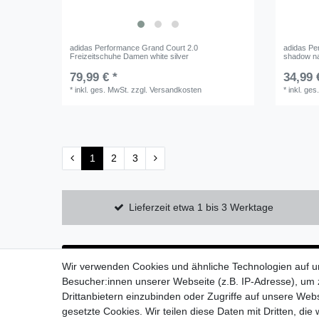
adidas Performance Grand Court 2.0
adidas Pe
Freizeitschuhe Damen white silver
shadow nav
79,99 € *
34,99 
*
inkl. ges. MwSt.
zzgl.
Versandkosten
*
inkl. ges
1
2
3
Lieferzeit etwa 1 bis 3 Werktage
Wir verwenden Cookies und ähnliche Technologien auf 
Besucher:innen unserer Webseite (z.B. IP-Adresse), um z
Drittanbietern einzubinden oder Zugriffe auf unsere Webs
gesetzte Cookies. Wir teilen diese Daten mit Dritten, die