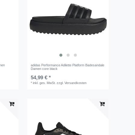
amen
adidas Performance Adilette Platform Badesandale
Damen core black
54,99 € *
*
inkl. ges. MwSt.
zzgl.
Versandkosten