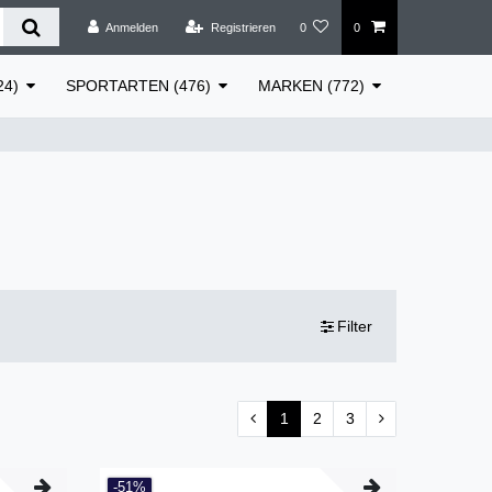
Anmelden
Registrieren
0
0
24)
SPORTARTEN (476)
MARKEN (772)
Filter
1
2
3
-51%