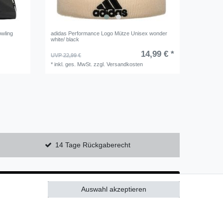
owling
adidas Performance Logo Mütze Unisex wonder
white/ black
14,99 € *
UVP 22,99 €
*
inkl. ges. MwSt.
zzgl.
Versandkosten
14 Tage Rückgaberecht
Auswahl akzeptieren
Alle akzeptieren