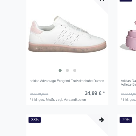
adidas Advantage Ecogrind Freizeitschuhe Damen
Adidas Da
Adilette 
34,99 € *
UVP 79,99 €
UVP 44,9
*
inkl. ges. MwSt.
zzgl.
Versandkosten
*
inkl. ges
-33%
-29%