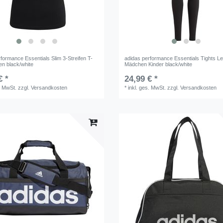
formance Essentials Slim 3-Streifen T-
adidas performance Essentials Tights L
en black/white
Mädchen Kinder black/white
€ *
24,99 € *
. MwSt.
zzgl.
Versandkosten
*
inkl. ges. MwSt.
zzgl.
Versandkosten