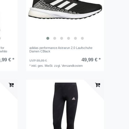
for
adidas performance Astrarun 2.0 Laufschuhe
white
Damen CBlack
,99 € *
49,99 € *
UVP 99,99 €
*
inkl. ges. MwSt.
zzgl.
Versandkosten