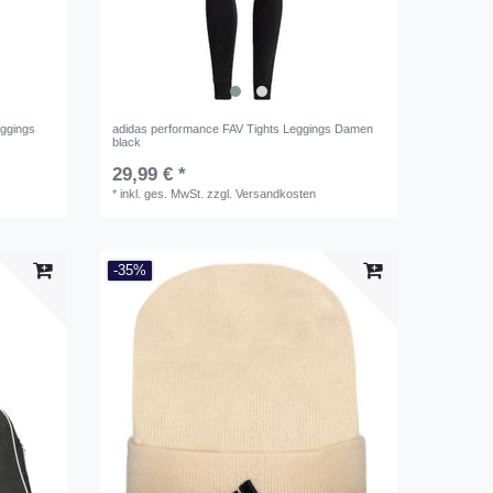
eggings
adidas performance FAV Tights Leggings Damen
black
29,99 € *
*
inkl. ges. MwSt.
zzgl.
Versandkosten
-35%