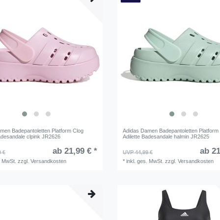
men Badepantoletten Platform Clog
Adidas Damen Badepantoletten Platform
Badesandale clpink JR2626
Adilette Badesandale halmin JR2625
ab 21,99 € *
ab 21
9 €
UVP 44,99 €
. MwSt.
zzgl.
Versandkosten
*
inkl. ges. MwSt.
zzgl.
Versandkosten