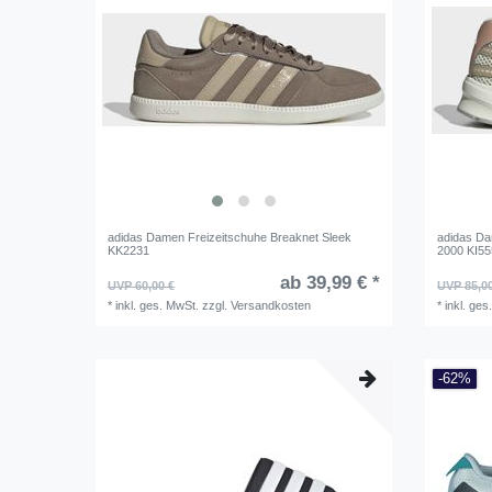
adidas Damen Freizeitschuhe Breaknet Sleek
adidas D
KK2231
2000 KI5
ab 39,99 € *
UVP 60,00 €
UVP 85,0
*
inkl. ges. MwSt.
zzgl.
Versandkosten
*
inkl. ges
-62%