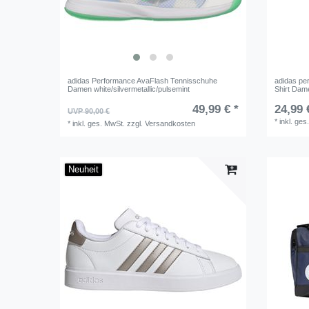
adidas Performance AvaFlash Tennisschuhe
adidas per
Damen white/silvermetallic/pulsemint
Shirt Dam
49,99 € *
24,99 
UVP 90,00 €
*
inkl. ges
*
inkl. ges. MwSt.
zzgl.
Versandkosten
Neuheit