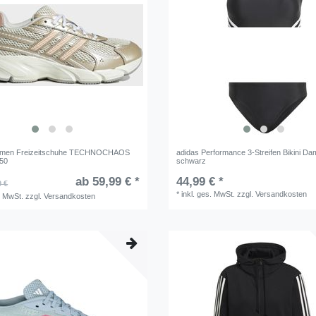
amen Freizeitschuhe TECHNOCHAOS
adidas Performance 3-Streifen Bikini D
550
schwarz
ab 59,99 € *
44,99 € *
0 €
*
inkl. ges. MwSt.
zzgl.
Versandkosten
. MwSt.
zzgl.
Versandkosten