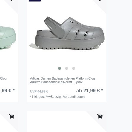
 Clog
Adidas Damen Badepantoletten Platform Clog
Adilette Badesandale silvermt JQ9879
,99 € *
ab 21,99 € *
UVP 44,99 €
*
inkl. ges. MwSt.
zzgl.
Versandkosten