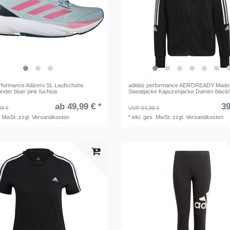
rformance Adizero SL Laufschuhe
adidas performance AEROREADY Made 
der blue/ pink fuchsia
Sweatjacke Kapuzenjacke Damen black/
ab 49,99 € *
39
99 €
UVP 64,99 €
. MwSt.
zzgl.
Versandkosten
*
inkl. ges. MwSt.
zzgl.
Versandkosten