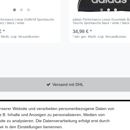
rformance Linear Duffel M Sporttasche
adidas Performance Linear Essentials B
y / black / white
Tasche Sporttasche black / white / black
€ *
34,99 € *
. MwSt.
zzgl.
Versandkosten
*
inkl. ges. MwSt.
zzgl.
Versandkosten
Versand mit DHL
Kontaktieren Sie uns!
unserer Website und verarbeiten personenbezogene Daten von
.B. Inhalte und Anzeigen zu personalisieren, Medien von
ite zu analysieren. Die Datenverarbeitung erfolgt erst durch
 wir in den Einstellungen benennen.