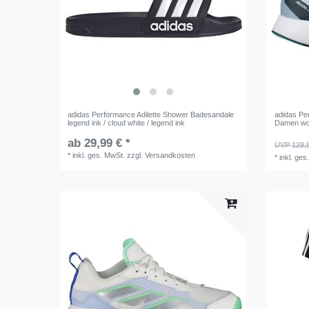
adidas Performance Adilette Shower Badesandale
adidas Pe
legend ink / cloud white / legend ink
Damen won
ab 29,99 € *
UVP 129,
*
inkl. ges. MwSt.
zzgl.
Versandkosten
*
inkl. ges