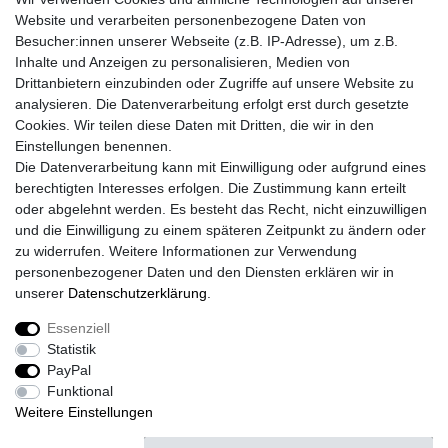
Website und verarbeiten personenbezogene Daten von
Besucher:innen unserer Webseite (z.B. IP-Adresse), um z.B.
Lieferzeit etwa 1 bis 3 Werktage
Inhalte und Anzeigen zu personalisieren, Medien von
Drittanbietern einzubinden oder Zugriffe auf unsere Website zu
Versand mit DHL
analysieren. Die Datenverarbeitung erfolgt erst durch gesetzte
14 Tage Rückgaberecht
Cookies. Wir teilen diese Daten mit Dritten, die wir in den
Einstellungen benennen.
Die Datenverarbeitung kann mit Einwilligung oder aufgrund eines
berechtigten Interesses erfolgen. Die Zustimmung kann erteilt
Kontaktieren Sie uns!
oder abgelehnt werden. Es besteht das Recht, nicht einzuwilligen
und die Einwilligung zu einem späteren Zeitpunkt zu ändern oder
zu widerrufen. Weitere Informationen zur Verwendung
personenbezogener Daten und den Diensten erklären wir in
Widerrufs­recht
Widerrufs­formular
Impressum
unserer
Daten­schutz­erklärung
.
Essenziell
Daten­schutz­erklärung
AGB
Kontakt
Statistik
PayPal
Funktional
Weitere Einstellungen
© Copyright 2026 | Alle Rechte vorbehalten.