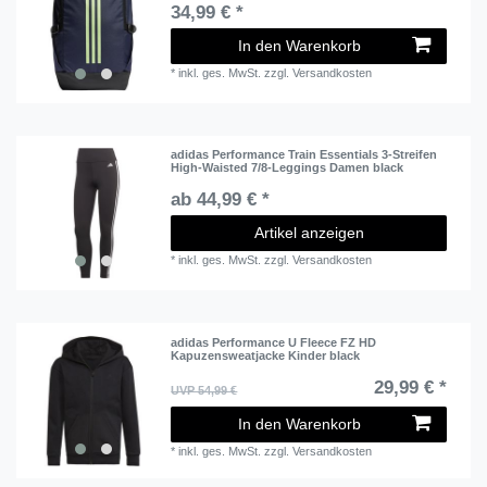
34,99 € *
In den Warenkorb
*
inkl. ges. MwSt.
zzgl.
Versandkosten
adidas Performance Train Essentials 3-Streifen
High-Waisted 7/8-Leggings Damen black
ab 44,99 € *
Artikel anzeigen
*
inkl. ges. MwSt.
zzgl.
Versandkosten
adidas Performance U Fleece FZ HD
Kapuzensweatjacke Kinder black
29,99 € *
UVP 54,99 €
In den Warenkorb
*
inkl. ges. MwSt.
zzgl.
Versandkosten