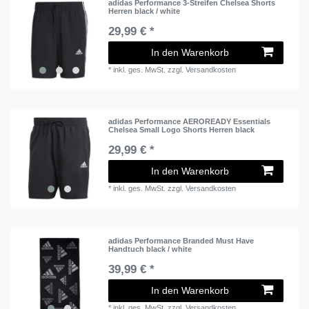
adidas Performance 3-Streifen Chelsea Shorts
Herren black / white
29,99 € *
In den Warenkorb
*
inkl. ges. MwSt.
zzgl.
Versandkosten
adidas Performance AEROREADY Essentials
Chelsea Small Logo Shorts Herren black
29,99 € *
In den Warenkorb
*
inkl. ges. MwSt.
zzgl.
Versandkosten
adidas Performance Branded Must Have
Handtuch black / white
39,99 € *
In den Warenkorb
*
inkl. ges. MwSt.
zzgl.
Versandkosten