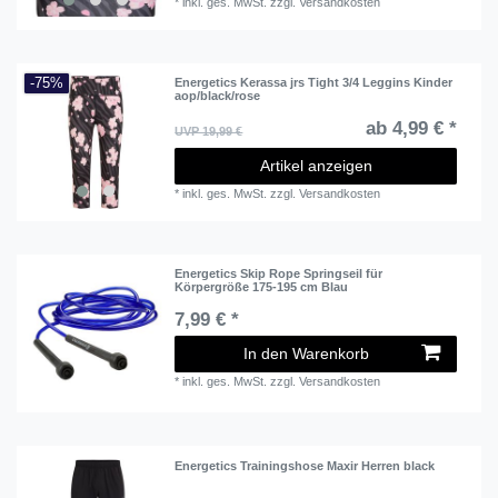
*
inkl. ges. MwSt.
zzgl.
Versandkosten
-75%
Energetics Kerassa jrs Tight 3/4 Leggins Kinder
aop/black/rose
ab 4,99 € *
UVP 19,99 €
Artikel anzeigen
*
inkl. ges. MwSt.
zzgl.
Versandkosten
Energetics Skip Rope Springseil für
Körpergröße 175-195 cm Blau
7,99 € *
In den Warenkorb
*
inkl. ges. MwSt.
zzgl.
Versandkosten
Energetics Trainingshose Maxir Herren black