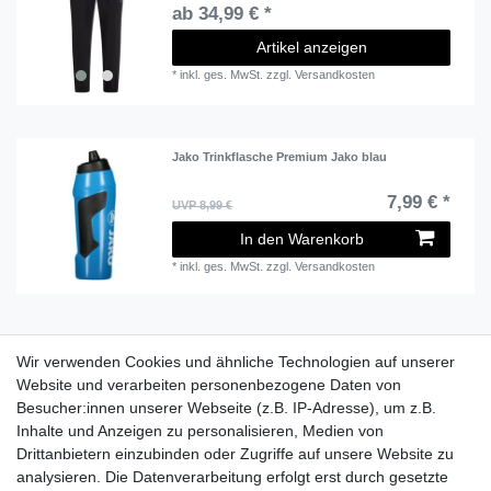
ab 34,99 € *
Artikel anzeigen
*
inkl. ges. MwSt.
zzgl.
Versandkosten
Jako Trinkflasche Premium Jako blau
7,99 € *
UVP 8,99 €
In den Warenkorb
*
inkl. ges. MwSt.
zzgl.
Versandkosten
1
2
Wir verwenden Cookies und ähnliche Technologien auf unserer
Website und verarbeiten personenbezogene Daten von
Besucher:innen unserer Webseite (z.B. IP-Adresse), um z.B.
Lieferzeit etwa 1 bis 3 Werktage
Inhalte und Anzeigen zu personalisieren, Medien von
Drittanbietern einzubinden oder Zugriffe auf unsere Website zu
Versand mit DHL
analysieren. Die Datenverarbeitung erfolgt erst durch gesetzte