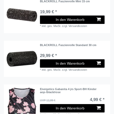
BLACKROLL Faszienrolle Mini 15 cm
19,99 € *
In den Warenkorb
*
inkl. ges. MwSt.
zzgl.
Versandkosten
BLACKROLL Faszienrolle Standard 30 cm
29,99 € *
In den Warenkorb
*
inkl. ges. MwSt.
zzgl.
Versandkosten
Energetics Gabanita 4 jrs Sport-BH Kinder
aop-/black/rose
4,99 € *
UVP 12,99 €
In den Warenkorb