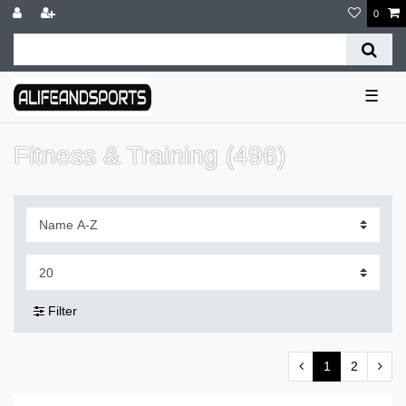
0
☰
Fitness & Training (496)
Filter
1
2