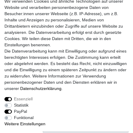
Wir verwenden Cookies und ähnliche Technologien auf unserer
Website und verarbeiten personenbezogene Daten von
Besucher:innen unserer Webseite (z.B. IP-Adresse), um z.B.
Lieferzeit etwa 1 bis 3 Werktage
Inhalte und Anzeigen zu personalisieren, Medien von
Drittanbietern einzubinden oder Zugriffe auf unsere Website zu
Versand mit DHL
analysieren. Die Datenverarbeitung erfolgt erst durch gesetzte
14 Tage Rückgaberecht
Cookies. Wir teilen diese Daten mit Dritten, die wir in den
Einstellungen benennen.
Die Datenverarbeitung kann mit Einwilligung oder aufgrund eines
berechtigten Interesses erfolgen. Die Zustimmung kann erteilt
Kontaktieren Sie uns!
oder abgelehnt werden. Es besteht das Recht, nicht einzuwilligen
und die Einwilligung zu einem späteren Zeitpunkt zu ändern oder
zu widerrufen. Weitere Informationen zur Verwendung
personenbezogener Daten und den Diensten erklären wir in
Widerrufs­recht
Widerrufs­formular
Impressum
unserer
Daten­schutz­erklärung
.
Essenziell
Daten­schutz­erklärung
AGB
Kontakt
Statistik
PayPal
Funktional
Weitere Einstellungen
© Copyright 2026 | Alle Rechte vorbehalten.