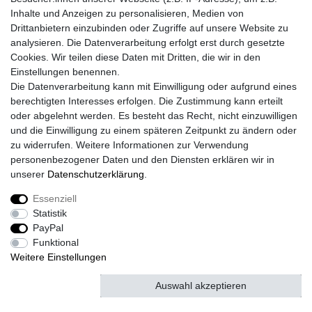
Versand mit DHL
Inhalte und Anzeigen zu personalisieren, Medien von
Drittanbietern einzubinden oder Zugriffe auf unsere Website zu
14 Tage Rückgaberecht
analysieren. Die Datenverarbeitung erfolgt erst durch gesetzte
Cookies. Wir teilen diese Daten mit Dritten, die wir in den
Einstellungen benennen.
Kontaktieren Sie uns!
Die Datenverarbeitung kann mit Einwilligung oder aufgrund eines
berechtigten Interesses erfolgen. Die Zustimmung kann erteilt
oder abgelehnt werden. Es besteht das Recht, nicht einzuwilligen
und die Einwilligung zu einem späteren Zeitpunkt zu ändern oder
Widerrufs­recht
Widerrufs­formular
Impressum
zu widerrufen. Weitere Informationen zur Verwendung
personenbezogener Daten und den Diensten erklären wir in
unserer
Daten­schutz­erklärung
.
Daten­schutz­erklärung
AGB
Kontakt
Essenziell
Statistik
PayPal
© Copyright 2026 | Alle Rechte vorbehalten.
Funktional
Weitere Einstellungen
Auswahl akzeptieren
Alle akzeptieren