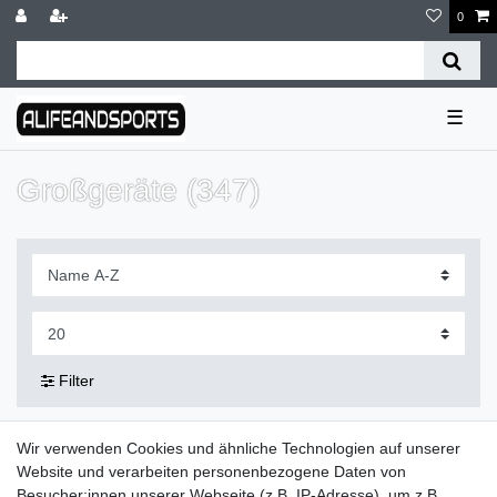
0
☰
Großgeräte (347)
Filter
Wir verwenden Cookies und ähnliche Technologien auf unserer
Lieferzeit etwa 1 bis 3 Werktage
Website und verarbeiten personenbezogene Daten von
Besucher:innen unserer Webseite (z.B. IP-Adresse), um z.B.