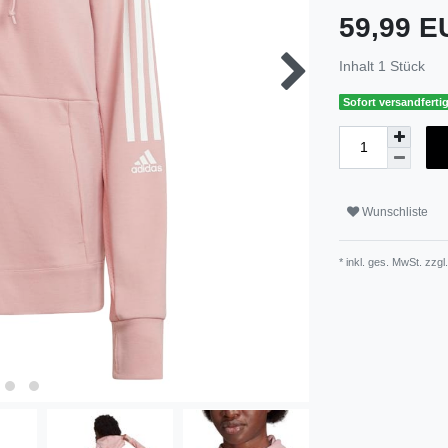
59,99 
Inhalt
1
Stück
Sofort versandfertig
Wunschliste
* inkl. ges. MwSt. zzgl.