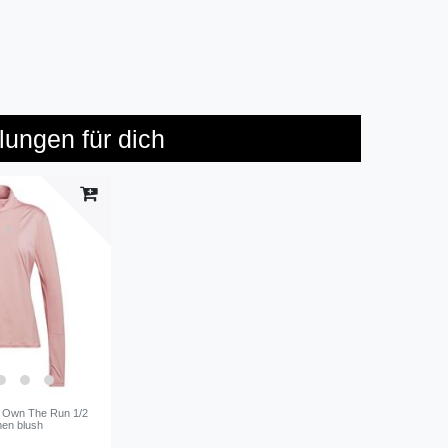
ungen für dich
e Own The Run 1/2
en blush