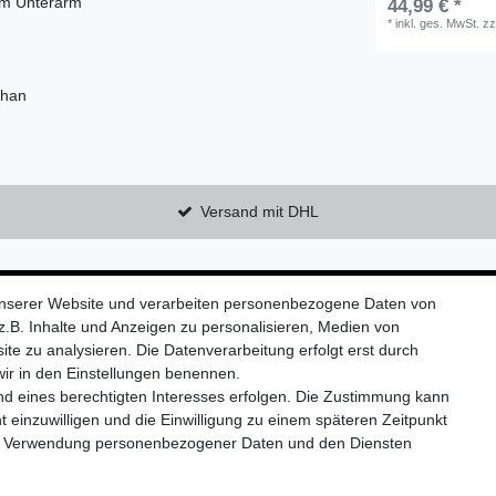
zum Unterarm
44,99 € *
*
inkl. ges. MwSt.
zz
than
Versand mit DHL
Kontaktieren Sie uns!
unserer Website und verarbeiten personenbezogene Daten von
.B. Inhalte und Anzeigen zu personalisieren, Medien von
ite zu analysieren. Die Datenverarbeitung erfolgt erst durch
 wir in den Einstellungen benennen.
nd eines berechtigten Interesses erfolgen. Die Zustimmung kann
Widerrufs­formular
Impressum
Daten­schutz­erklärung
A
t einzuwilligen und die Einwilligung zu einem späteren Zeitpunkt
zur Verwendung personenbezogener Daten und den Diensten
© Copyright 2026 | Alle Rechte vorbehalten.