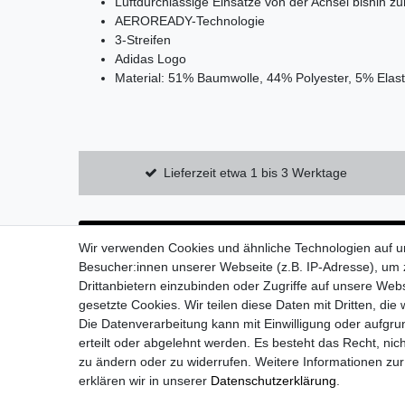
Luftdurchlässige Einsätze von der Achsel bishin 
AEROREADY-Technologie
3-Streifen
Adidas Logo
Material: 51% Baumwolle, 44% Polyester, 5% Elas
Lieferzeit etwa 1 bis 3 Werktage
Wir verwenden Cookies und ähnliche Technologien auf 
Besucher:innen unserer Webseite (z.B. IP-Adresse), um z
Drittanbietern einzubinden oder Zugriffe auf unsere Webs
gesetzte Cookies. Wir teilen diese Daten mit Dritten, die
Die Datenverarbeitung kann mit Einwilligung oder aufgru
Widerrufs­recht
erteilt oder abgelehnt werden. Es besteht das Recht, nich
zu ändern oder zu widerrufen. Weitere Informationen 
erklären wir in unserer
Daten­schutz­erklärung
.