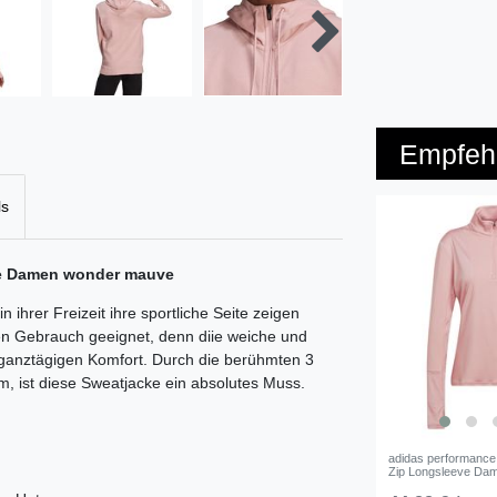
Empfehl
ls
ke Damen wonder mauve
n ihrer Freizeit ihre sportliche Seite zeigen
hen Gebrauch geeignet, denn diie weiche und
anztägigen Komfort. Durch die berühmten 3
m, ist diese Sweatjacke ein absolutes Muss.
adidas performanc
Zip Longsleeve Dam