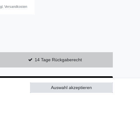
gl.
Versandkosten
14 Tage Rückgaberecht
Auswahl akzeptieren
Alle akzeptieren
GB
Kontakt