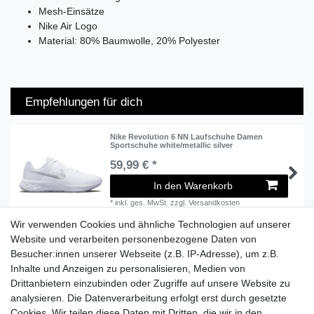
Mesh-Einsätze
Nike Air Logo
Material: 80% Baumwolle, 20% Polyester
Empfehlungen für dich
Nike Revolution 6 NN Laufschuhe Damen
Sportschuhe white/metallic silver
59,99 € *
In den Warenkorb
*
inkl. ges. MwSt.
zzgl.
Versandkosten
Wir verwenden Cookies und ähnliche Technologien auf unserer
Website und verarbeiten personenbezogene Daten von
Besucher:innen unserer Webseite (z.B. IP-Adresse), um z.B.
Lieferzeit etwa 1 bis 3 Werktage
Inhalte und Anzeigen zu personalisieren, Medien von
Drittanbietern einzubinden oder Zugriffe auf unsere Website zu
Versand mit DHL
analysieren. Die Datenverarbeitung erfolgt erst durch gesetzte
14 Tage Rückgaberecht
Cookies. Wir teilen diese Daten mit Dritten, die wir in den