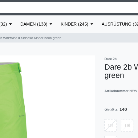
32)
DAMEN (138)
KINDER (245)
AUSRÜSTUNG (3
b Whirlwind II Skihose Kinder neon green
Dare 2b
Dare 2b W
green
Artikelnummer
NEW-
Größe:
140