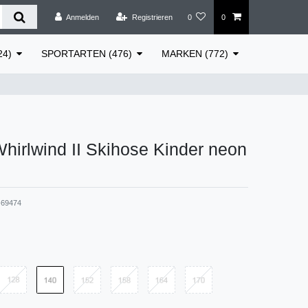
Anmelden
Registrieren
0
0
24)
SPORTARTEN (476)
MARKEN (772)
hirlwind II Skihose Kinder neon
69474