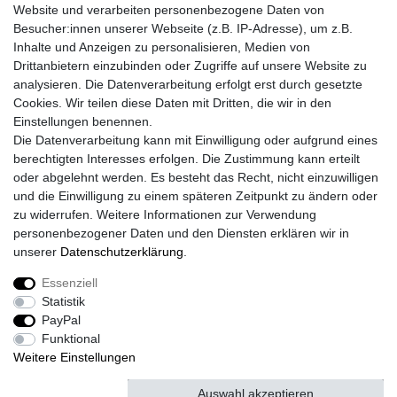
Website und verarbeiten personenbezogene Daten von
Besucher:innen unserer Webseite (z.B. IP-Adresse), um z.B.
Lieferzeit etwa 1 bis 3 Werktage
Inhalte und Anzeigen zu personalisieren, Medien von
Drittanbietern einzubinden oder Zugriffe auf unsere Website zu
Versand mit DHL
analysieren. Die Datenverarbeitung erfolgt erst durch gesetzte
14 Tage Rückgaberecht
Cookies. Wir teilen diese Daten mit Dritten, die wir in den
Einstellungen benennen.
Die Datenverarbeitung kann mit Einwilligung oder aufgrund eines
berechtigten Interesses erfolgen. Die Zustimmung kann erteilt
Kontaktieren Sie uns!
oder abgelehnt werden. Es besteht das Recht, nicht einzuwilligen
und die Einwilligung zu einem späteren Zeitpunkt zu ändern oder
zu widerrufen. Weitere Informationen zur Verwendung
personenbezogener Daten und den Diensten erklären wir in
Widerrufs­recht
Widerrufs­formular
Impressum
unserer
Daten­schutz­erklärung
.
Essenziell
Daten­schutz­erklärung
AGB
Kontakt
Statistik
PayPal
Funktional
Weitere Einstellungen
© Copyright 2026 | Alle Rechte vorbehalten.
Auswahl akzeptieren
Alle akzeptieren