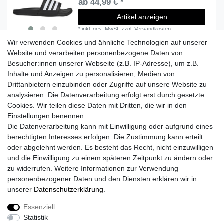
ab 44,99 € *
Artikel anzeigen
*
inkl. ges. MwSt.
zzgl.
Versandkosten
Wir verwenden Cookies und ähnliche Technologien auf unserer
Website und verarbeiten personenbezogene Daten von
Besucher:innen unserer Webseite (z.B. IP-Adresse), um z.B.
Lieferzeit etwa 1 bis 3 Werktage
Inhalte und Anzeigen zu personalisieren, Medien von
Drittanbietern einzubinden oder Zugriffe auf unsere Website zu
Versand mit DHL
analysieren. Die Datenverarbeitung erfolgt erst durch gesetzte
14 Tage Rückgaberecht
Cookies. Wir teilen diese Daten mit Dritten, die wir in den
Einstellungen benennen.
Die Datenverarbeitung kann mit Einwilligung oder aufgrund eines
berechtigten Interesses erfolgen. Die Zustimmung kann erteilt
Kontaktieren Sie uns!
oder abgelehnt werden. Es besteht das Recht, nicht einzuwilligen
und die Einwilligung zu einem späteren Zeitpunkt zu ändern oder
zu widerrufen. Weitere Informationen zur Verwendung
personenbezogener Daten und den Diensten erklären wir in
Widerrufs­recht
Widerrufs­formular
Impressum
unserer
Daten­schutz­erklärung
.
Essenziell
Daten­schutz­erklärung
AGB
Kontakt
Statistik