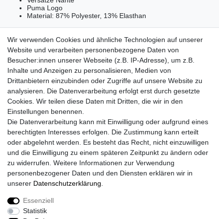
Puma Logo
Material: 87% Polyester, 13% Elasthan
Wir verwenden Cookies und ähnliche Technologien auf unserer
Website und verarbeiten personenbezogene Daten von
Besucher:innen unserer Webseite (z.B. IP-Adresse), um z.B.
Lieferzeit etwa 1 bis 3 Werktage
Inhalte und Anzeigen zu personalisieren, Medien von
Drittanbietern einzubinden oder Zugriffe auf unsere Website zu
Versand mit DHL
analysieren. Die Datenverarbeitung erfolgt erst durch gesetzte
14 Tage Rückgaberecht
Cookies. Wir teilen diese Daten mit Dritten, die wir in den
Einstellungen benennen.
Die Datenverarbeitung kann mit Einwilligung oder aufgrund eines
berechtigten Interesses erfolgen. Die Zustimmung kann erteilt
Kontaktieren Sie uns!
oder abgelehnt werden. Es besteht das Recht, nicht einzuwilligen
und die Einwilligung zu einem späteren Zeitpunkt zu ändern oder
zu widerrufen. Weitere Informationen zur Verwendung
personenbezogener Daten und den Diensten erklären wir in
Widerrufs­recht
Widerrufs­formular
Impressum
unserer
Daten­schutz­erklärung
.
Essenziell
Daten­schutz­erklärung
AGB
Kontakt
Statistik