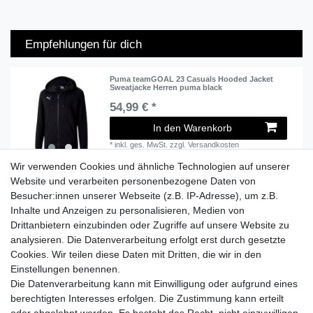
Empfehlungen für dich
Puma teamGOAL 23 Casuals Hooded Jacket
Sweatjacke Herren puma black
54,99 € *
In den Warenkorb
*
inkl. ges. MwSt.
zzgl.
Versandkosten
Wir verwenden Cookies und ähnliche Technologien auf unserer
Website und verarbeiten personenbezogene Daten von
Besucher:innen unserer Webseite (z.B. IP-Adresse), um z.B.
Lieferzeit etwa 1 bis 3 Werktage
Inhalte und Anzeigen zu personalisieren, Medien von
Drittanbietern einzubinden oder Zugriffe auf unsere Website zu
Versand mit DHL
analysieren. Die Datenverarbeitung erfolgt erst durch gesetzte
14 Tage Rückgaberecht
Cookies. Wir teilen diese Daten mit Dritten, die wir in den
Einstellungen benennen.
Die Datenverarbeitung kann mit Einwilligung oder aufgrund eines
berechtigten Interesses erfolgen. Die Zustimmung kann erteilt
Kontaktieren Sie uns!