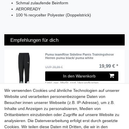
Schmal zulaufende Beinform
AEROREADY
100 % recycelter Polyester (Doppelstrick)
Empfehlungen für dich
Puma teamRise Sideline Pants Trainingshose
Herren puma black/ puma white
19,99 € *
UVP 39,99 €
In den Warenkorb
*
inkl. ges. MwSt.
zzgl.
Versandkosten
Wir verwenden Cookies und ähnliche Technologien auf unserer
Website und verarbeiten personenbezogene Daten von
Besucher:innen unserer Webseite (z.B. IP-Adresse), um z.B.
Lieferzeit etwa 1 bis 3 Werktage
Inhalte und Anzeigen zu personalisieren, Medien von
Drittanbietern einzubinden oder Zugriffe auf unsere Website zu
Versand mit DHL
analysieren. Die Datenverarbeitung erfolgt erst durch gesetzte
14 Tage Rückgaberecht
Cookies. Wir teilen diese Daten mit Dritten, die wir in den