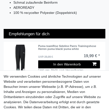
Schmal zulaufende Beinform
AEROREADY
100 % recycelter Polyester (Doppelstrick)
Empfehlungen für dich
Puma teamRise Sideline Pants Trainingshose
Herren puma black/ puma white
19,99 € *
UVP 39,99 €
In den Warenkorb
*
inkl. ges. MwSt.
zzgl.
Versandkosten
Wir verwenden Cookies und ähnliche Technologien auf unserer
Website und verarbeiten personenbezogene Daten von
Besucher:innen unserer Webseite (z.B. IP-Adresse), um z.B.
Lieferzeit etwa 1 bis 3 Werktage
Inhalte und Anzeigen zu personalisieren, Medien von
Drittanbietern einzubinden oder Zugriffe auf unsere Website zu
Versand mit DHL
analysieren. Die Datenverarbeitung erfolgt erst durch gesetzte
14 Tage Rückgaberecht
Cookies. Wir teilen diese Daten mit Dritten, die wir in den