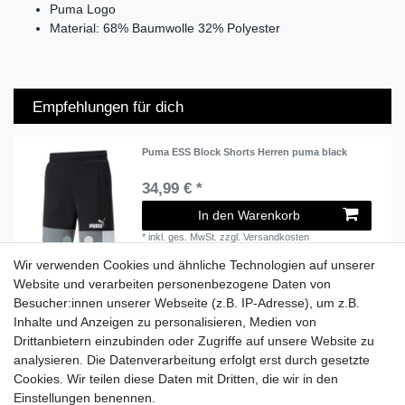
Puma Logo
Material: 68% Baumwolle 32% Polyester
Empfehlungen für dich
Puma ESS Block Shorts Herren puma black
34,99 € *
In den Warenkorb
*
inkl. ges. MwSt.
zzgl.
Versandkosten
Wir verwenden Cookies und ähnliche Technologien auf unserer
Website und verarbeiten personenbezogene Daten von
Besucher:innen unserer Webseite (z.B. IP-Adresse), um z.B.
Lieferzeit etwa 1 bis 3 Werktage
Inhalte und Anzeigen zu personalisieren, Medien von
Drittanbietern einzubinden oder Zugriffe auf unsere Website zu
Versand mit DHL
analysieren. Die Datenverarbeitung erfolgt erst durch gesetzte
14 Tage Rückgaberecht
Cookies. Wir teilen diese Daten mit Dritten, die wir in den
Einstellungen benennen.