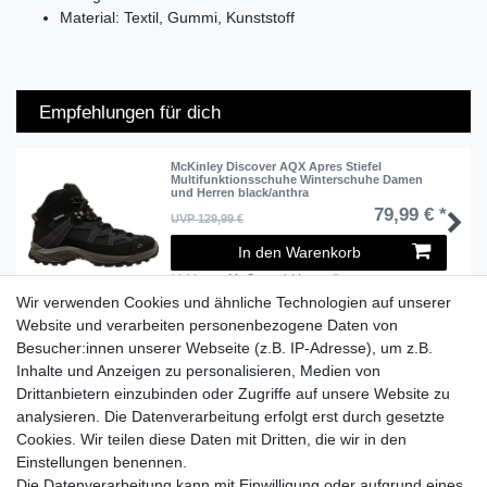
Material: Textil, Gummi, Kunststoff
Empfehlungen für dich
McKinley Discover AQX Apres Stiefel
Multifunktionsschuhe Winterschuhe Damen
und Herren black/anthra
79,99 € *
UVP 129,99 €
In den Warenkorb
*
inkl. ges. MwSt.
zzgl.
Versandkosten
Wir verwenden Cookies und ähnliche Technologien auf unserer
Website und verarbeiten personenbezogene Daten von
Besucher:innen unserer Webseite (z.B. IP-Adresse), um z.B.
Lieferzeit etwa 1 bis 3 Werktage
Inhalte und Anzeigen zu personalisieren, Medien von
Drittanbietern einzubinden oder Zugriffe auf unsere Website zu
Versand mit DHL
analysieren. Die Datenverarbeitung erfolgt erst durch gesetzte
14 Tage Rückgaberecht
Cookies. Wir teilen diese Daten mit Dritten, die wir in den
Einstellungen benennen.
Die Datenverarbeitung kann mit Einwilligung oder aufgrund eines