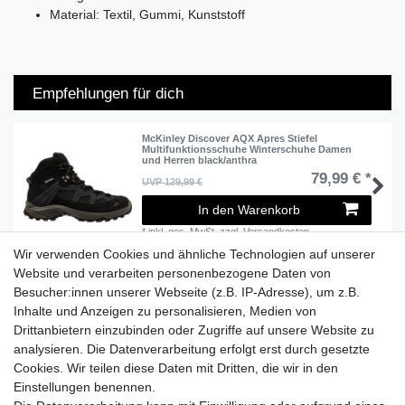
Material: Textil, Gummi, Kunststoff
Empfehlungen für dich
McKinley Discover AQX Apres Stiefel
Multifunktionsschuhe Winterschuhe Damen
und Herren black/anthra
79,99 € *
UVP 129,99 €
In den Warenkorb
*
inkl. ges. MwSt.
zzgl.
Versandkosten
Wir verwenden Cookies und ähnliche Technologien auf unserer
Website und verarbeiten personenbezogene Daten von
Besucher:innen unserer Webseite (z.B. IP-Adresse), um z.B.
Lieferzeit etwa 1 bis 3 Werktage
Inhalte und Anzeigen zu personalisieren, Medien von
Drittanbietern einzubinden oder Zugriffe auf unsere Website zu
Versand mit DHL
analysieren. Die Datenverarbeitung erfolgt erst durch gesetzte
14 Tage Rückgaberecht
Cookies. Wir teilen diese Daten mit Dritten, die wir in den
Einstellungen benennen.