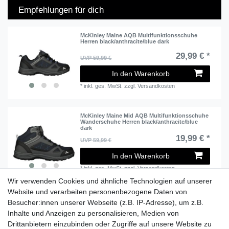
Empfehlungen für dich
McKinley Maine AQB Multifunktionsschuhe
Herren black/anthracite/blue dark
29,99 € *
UVP 59,99 €
In den Warenkorb
*
inkl. ges. MwSt.
zzgl.
Versandkosten
McKinley Maine Mid AQB Multifunktionsschuhe
Wanderschuhe Herren black/anthracite/blue
dark
19,99 € *
UVP 59,99 €
In den Warenkorb
*
inkl. ges. MwSt.
zzgl.
Versandkosten
Wir verwenden Cookies und ähnliche Technologien auf unserer
Website und verarbeiten personenbezogene Daten von
Besucher:innen unserer Webseite (z.B. IP-Adresse), um z.B.
Lieferzeit etwa 1 bis 3 Werktage
Inhalte und Anzeigen zu personalisieren, Medien von
Drittanbietern einzubinden oder Zugriffe auf unsere Website zu
Versand mit DHL