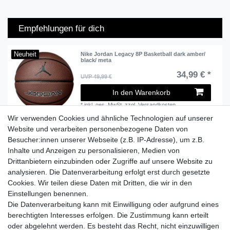
Empfehlungen für dich
Neuheit
Nike Jordan Legacy 8P Basketball dark amber/
black/ meta
34,99 € *
UVP 49,99 €
In den Warenkorb
*
inkl. ges. MwSt.
zzgl.
Versandkosten
Wir verwenden Cookies und ähnliche Technologien auf unserer
Website und verarbeiten personenbezogene Daten von
Besucher:innen unserer Webseite (z.B. IP-Adresse), um z.B.
Lieferzeit etwa 1 bis 3 Werktage
Inhalte und Anzeigen zu personalisieren, Medien von
Drittanbietern einzubinden oder Zugriffe auf unsere Website zu
Versand mit DHL
analysieren. Die Datenverarbeitung erfolgt erst durch gesetzte
14 Tage Rückgaberecht
Cookies. Wir teilen diese Daten mit Dritten, die wir in den
Einstellungen benennen.
Die Datenverarbeitung kann mit Einwilligung oder aufgrund eines
berechtigten Interesses erfolgen. Die Zustimmung kann erteilt
Kontaktieren Sie uns!
oder abgelehnt werden. Es besteht das Recht, nicht einzuwilligen