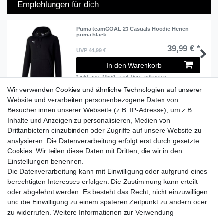
Empfehlungen für dich
Puma teamGOAL 23 Casuals Hoodie Herren
puma black
39,99 € *
UVP 44,99 €
In den Warenkorb
*
inkl. ges. MwSt.
zzgl.
Versandkosten
Wir verwenden Cookies und ähnliche Technologien auf unserer
Website und verarbeiten personenbezogene Daten von
Besucher:innen unserer Webseite (z.B. IP-Adresse), um z.B.
Lieferzeit etwa 1 bis 3 Werktage
Inhalte und Anzeigen zu personalisieren, Medien von
Drittanbietern einzubinden oder Zugriffe auf unsere Website zu
Versand mit DHL
analysieren. Die Datenverarbeitung erfolgt erst durch gesetzte
14 Tage Rückgaberecht
Cookies. Wir teilen diese Daten mit Dritten, die wir in den
Einstellungen benennen.
Die Datenverarbeitung kann mit Einwilligung oder aufgrund eines
berechtigten Interesses erfolgen. Die Zustimmung kann erteilt
Kontaktieren Sie uns!
oder abgelehnt werden. Es besteht das Recht, nicht einzuwilligen
und die Einwilligung zu einem späteren Zeitpunkt zu ändern oder
zu widerrufen. Weitere Informationen zur Verwendung