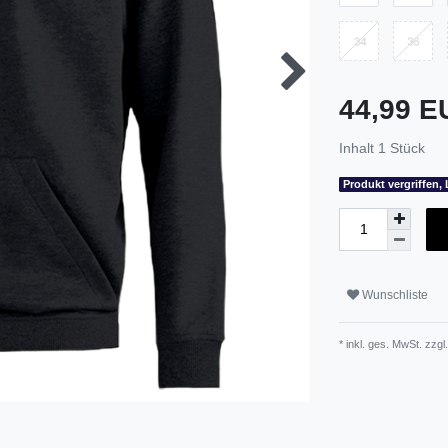
44,99 
Inhalt
1
Stück
Produkt vergriffen, 
Wunschliste
* inkl. ges. MwSt. zzgl.