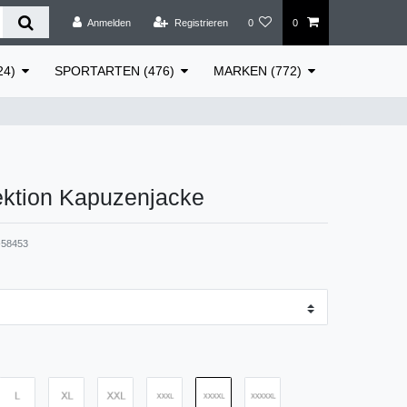
Anmelden
Registrieren
0
0
24)
SPORTARTEN (476)
MARKEN (772)
ektion Kapuzenjacke
58453