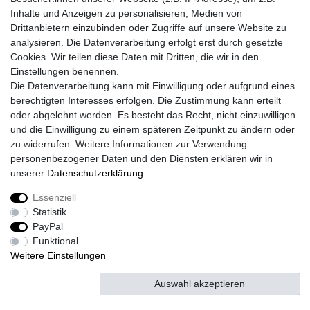
Lieferzeit etwa 1 bis 3 Werktage
Inhalte und Anzeigen zu personalisieren, Medien von
Drittanbietern einzubinden oder Zugriffe auf unsere Website zu
Versand mit DHL
analysieren. Die Datenverarbeitung erfolgt erst durch gesetzte
14 Tage Rückgaberecht
Cookies. Wir teilen diese Daten mit Dritten, die wir in den
Einstellungen benennen.
Die Datenverarbeitung kann mit Einwilligung oder aufgrund eines
berechtigten Interesses erfolgen. Die Zustimmung kann erteilt
Kontaktieren Sie uns!
oder abgelehnt werden. Es besteht das Recht, nicht einzuwilligen
und die Einwilligung zu einem späteren Zeitpunkt zu ändern oder
zu widerrufen. Weitere Informationen zur Verwendung
personenbezogener Daten und den Diensten erklären wir in
Widerrufs­recht
Widerrufs­formular
Impressum
unserer
Daten­schutz­erklärung
.
Essenziell
Daten­schutz­erklärung
AGB
Kontakt
Statistik
PayPal
Funktional
Weitere Einstellungen
© Copyright 2026 | Alle Rechte vorbehalten.
Auswahl akzeptieren
Alle akzeptieren