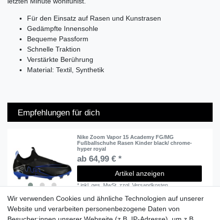
letzten Minute wohlfühlst.
Für den Einsatz auf Rasen und Kunstrasen
Gedämpfte Innensohle
Bequeme Passform
Schnelle Traktion
Verstärkte Berührung
Material: Textil, Synthetik
Empfehlungen für dich
Nike Zoom Vapor 15 Academy FG/MG
Fußballschuhe Rasen Kinder black/ chrome-
hyper royal
ab 64,99 € *
Artikel anzeigen
*
inkl. ges. MwSt.
zzgl.
Versandkosten
Wir verwenden Cookies und ähnliche Technologien auf unserer
Website und verarbeiten personenbezogene Daten von
Besucher:innen unserer Webseite (z.B. IP-Adresse), um z.B.