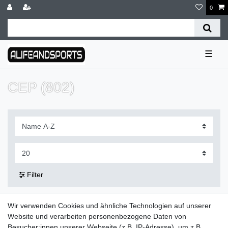
0
☰
CEP (802)
Filter
Wir verwenden Cookies und ähnliche Technologien auf unserer
Lieferzeit etwa 1 bis 3 Werktage
Website und verarbeiten personenbezogene Daten von
Besucher:innen unserer Webseite (z.B. IP-Adresse), um z.B.