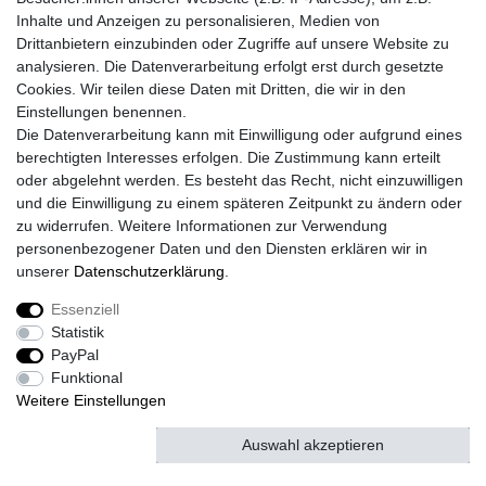
Versand mit DHL
Inhalte und Anzeigen zu personalisieren, Medien von
Drittanbietern einzubinden oder Zugriffe auf unsere Website zu
14 Tage Rückgaberecht
analysieren. Die Datenverarbeitung erfolgt erst durch gesetzte
Cookies. Wir teilen diese Daten mit Dritten, die wir in den
Einstellungen benennen.
Kontaktieren Sie uns!
Die Datenverarbeitung kann mit Einwilligung oder aufgrund eines
berechtigten Interesses erfolgen. Die Zustimmung kann erteilt
oder abgelehnt werden. Es besteht das Recht, nicht einzuwilligen
und die Einwilligung zu einem späteren Zeitpunkt zu ändern oder
Widerrufs­recht
Widerrufs­formular
Impressum
zu widerrufen. Weitere Informationen zur Verwendung
personenbezogener Daten und den Diensten erklären wir in
unserer
Daten­schutz­erklärung
.
Daten­schutz­erklärung
AGB
Kontakt
Essenziell
Statistik
PayPal
© Copyright 2026 | Alle Rechte vorbehalten.
Funktional
Weitere Einstellungen
Auswahl akzeptieren
Alle akzeptieren