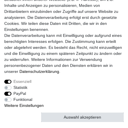
Versand mit DHL
Inhalte und Anzeigen zu personalisieren, Medien von
Drittanbietern einzubinden oder Zugriffe auf unsere Website zu
14 Tage Rückgaberecht
analysieren. Die Datenverarbeitung erfolgt erst durch gesetzte
Cookies. Wir teilen diese Daten mit Dritten, die wir in den
Einstellungen benennen.
Kontaktieren Sie uns!
Die Datenverarbeitung kann mit Einwilligung oder aufgrund eines
berechtigten Interesses erfolgen. Die Zustimmung kann erteilt
oder abgelehnt werden. Es besteht das Recht, nicht einzuwilligen
und die Einwilligung zu einem späteren Zeitpunkt zu ändern oder
Widerrufs­recht
Widerrufs­formular
Impressum
zu widerrufen. Weitere Informationen zur Verwendung
personenbezogener Daten und den Diensten erklären wir in
unserer
Daten­schutz­erklärung
.
Daten­schutz­erklärung
AGB
Kontakt
Essenziell
Statistik
PayPal
© Copyright 2026 | Alle Rechte vorbehalten.
Funktional
Weitere Einstellungen
Auswahl akzeptieren
Alle akzeptieren