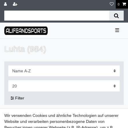
0
☰
Luhta (984)
Filter
Wir verwenden Cookies und ähnliche Technologien auf unserer
Lieferzeit etwa 1 bis 3 Werktage
Website und verarbeiten personenbezogene Daten von
Besucher:innen unserer Webseite (z.B. IP-Adresse), um z.B.