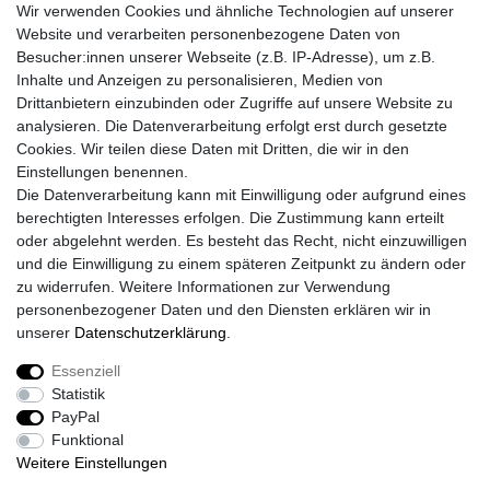
Wir verwenden Cookies und ähnliche Technologien auf unserer
Website und verarbeiten personenbezogene Daten von
Besucher:innen unserer Webseite (z.B. IP-Adresse), um z.B.
Lieferzeit etwa 1 bis 3 Werktage
Inhalte und Anzeigen zu personalisieren, Medien von
Drittanbietern einzubinden oder Zugriffe auf unsere Website zu
Versand mit DHL
analysieren. Die Datenverarbeitung erfolgt erst durch gesetzte
14 Tage Rückgaberecht
Cookies. Wir teilen diese Daten mit Dritten, die wir in den
Einstellungen benennen.
Die Datenverarbeitung kann mit Einwilligung oder aufgrund eines
berechtigten Interesses erfolgen. Die Zustimmung kann erteilt
Kontaktieren Sie uns!
oder abgelehnt werden. Es besteht das Recht, nicht einzuwilligen
und die Einwilligung zu einem späteren Zeitpunkt zu ändern oder
zu widerrufen. Weitere Informationen zur Verwendung
personenbezogener Daten und den Diensten erklären wir in
Widerrufs­recht
Widerrufs­formular
Impressum
unserer
Daten­schutz­erklärung
.
Essenziell
Daten­schutz­erklärung
AGB
Kontakt
Statistik
PayPal
Funktional
Weitere Einstellungen
© Copyright 2026 | Alle Rechte vorbehalten.