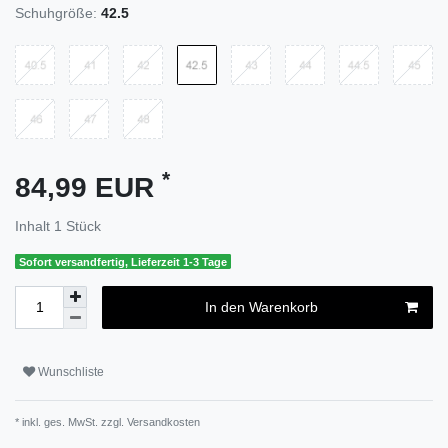
Schuhgröße:
42.5
*
84,99 EUR
Inhalt
1
Stück
Sofort versandfertig, Lieferzeit 1-3 Tage
In den Warenkorb
Wunschliste
* inkl. ges. MwSt. zzgl.
Versandkosten