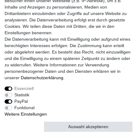
Besucher:innen unserer Webseite (z.B. IP-Adresse), um z.B.
Lieferzeit etwa 1 bis 3 Werktage
Inhalte und Anzeigen zu personalisieren, Medien von
Drittanbietern einzubinden oder Zugriffe auf unsere Website zu
Versand mit DHL
analysieren. Die Datenverarbeitung erfolgt erst durch gesetzte
14 Tage Rückgaberecht
Cookies. Wir teilen diese Daten mit Dritten, die wir in den
Einstellungen benennen.
Die Datenverarbeitung kann mit Einwilligung oder aufgrund eines
berechtigten Interesses erfolgen. Die Zustimmung kann erteilt
Kontaktieren Sie uns!
oder abgelehnt werden. Es besteht das Recht, nicht einzuwilligen
und die Einwilligung zu einem späteren Zeitpunkt zu ändern oder
zu widerrufen. Weitere Informationen zur Verwendung
personenbezogener Daten und den Diensten erklären wir in
Widerrufs­recht
Widerrufs­formular
Impressum
unserer
Daten­schutz­erklärung
.
Essenziell
Daten­schutz­erklärung
AGB
Kontakt
Statistik
PayPal
Funktional
Weitere Einstellungen
© Copyright 2026 | Alle Rechte vorbehalten.
Auswahl akzeptieren
Alle akzeptieren