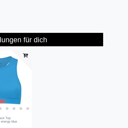
ungen für dich
ack Top
n energy blue