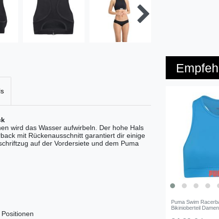
Empfehl
ls
ck
n wird das Wasser aufwirbeln. Der hohe Hals
back mit Rückenausschnitt garantiert dir einige
chriftzug auf der Vordersiete und dem Puma
Puma Swim Racerb
Bikinioberteil Dame
 Positionen