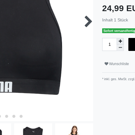
24,99 
Inhalt
1
Stück
Sofort versandfertig
Wunschliste
* inkl. ges. MwSt. zzgl.