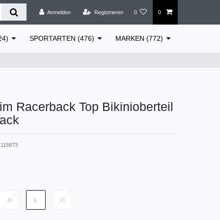
Anmelden
Registrieren
0
0
24)
SPORTARTEN (476)
MARKEN (772)
m Racerback Top Bikinioberteil
ack
115873