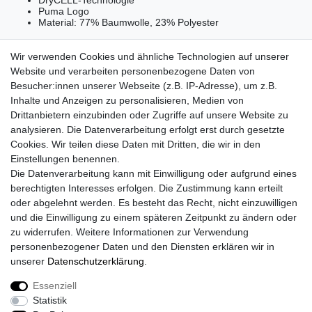
Puma Logo
Material: 77% Baumwolle, 23% Polyester
Wir verwenden Cookies und ähnliche Technologien auf unserer
Website und verarbeiten personenbezogene Daten von
Besucher:innen unserer Webseite (z.B. IP-Adresse), um z.B.
Lieferzeit etwa 1 bis 3 Werktage
Inhalte und Anzeigen zu personalisieren, Medien von
Drittanbietern einzubinden oder Zugriffe auf unsere Website zu
Versand mit DHL
analysieren. Die Datenverarbeitung erfolgt erst durch gesetzte
14 Tage Rückgaberecht
Cookies. Wir teilen diese Daten mit Dritten, die wir in den
Einstellungen benennen.
Die Datenverarbeitung kann mit Einwilligung oder aufgrund eines
berechtigten Interesses erfolgen. Die Zustimmung kann erteilt
Kontaktieren Sie uns!
oder abgelehnt werden. Es besteht das Recht, nicht einzuwilligen
und die Einwilligung zu einem späteren Zeitpunkt zu ändern oder
zu widerrufen. Weitere Informationen zur Verwendung
personenbezogener Daten und den Diensten erklären wir in
Widerrufs­recht
Widerrufs­formular
Impressum
unserer
Daten­schutz­erklärung
.
Essenziell
Daten­schutz­erklärung
AGB
Kontakt
Statistik