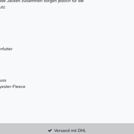
eide Jacken zusammen sorgen jedoch für die
utz.
nfutter
luss
yester-Fleece
Versand mit DHL