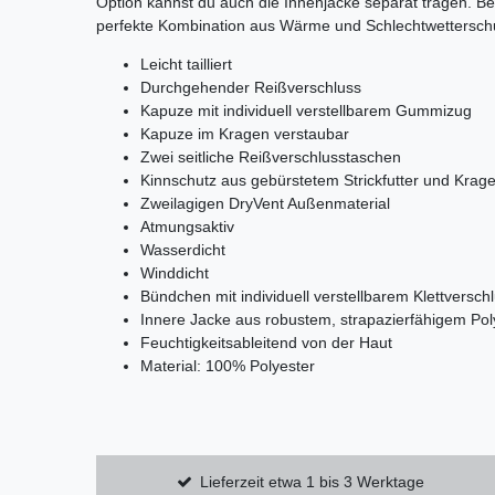
Option kannst du auch die Innenjacke separat tragen. B
perfekte Kombination aus Wärme und Schlechtwettersch
Leicht tailliert
Durchgehender Reißverschluss
Kapuze mit individuell verstellbarem Gummizug
Kapuze im Kragen verstaubar
Zwei seitliche Reißverschlusstaschen
Kinnschutz aus gebürstetem Strickfutter und Krage
Zweilagigen DryVent Außenmaterial
Atmungsaktiv
Wasserdicht
Winddicht
Bündchen mit individuell verstellbarem Klettversch
Innere Jacke aus robustem, strapazierfähigem Pol
Feuchtigkeitsableitend von der Haut
Material: 100% Polyester
Lieferzeit etwa 1 bis 3 Werktage