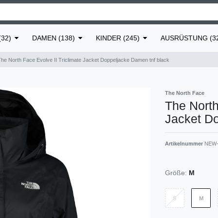
32)
DAMEN (138)
KINDER (245)
AUSRÜSTUNG (3
The North Face Evolve II Triclimate Jacket Doppeljacke Damen tnf black
The North Face
The North
Jacket Do
Artikelnummer
NEW-
Größe:
M