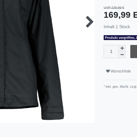
UVP 229,99 €
169,99
Inhalt
1
Stück
Produkt vergriffen, 
Wunschliste
* inkl. ges. MwSt. zzgl.