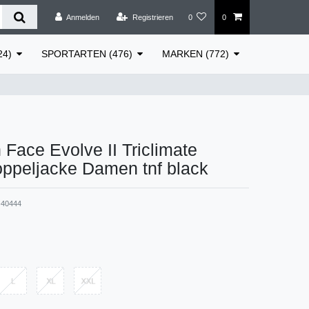
Anmelden
Registrieren
0
0
24)
SPORTARTEN (476)
MARKEN (772)
 Face Evolve II Triclimate
ppeljacke Damen tnf black
40444